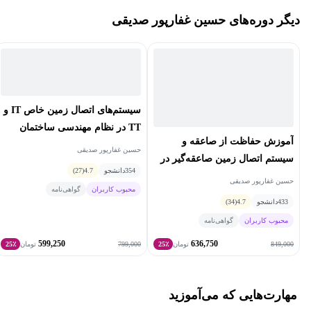
دیگر دوره‌های حسین غفارپور صدیقی
به 18 سال تدریس در دانشگاه را در کارنامه خود دارند. ایشان همچنین
عضو انجمن مهندسین برق و الکترونیک شاخه ایران (IEEE) و موسس
چندین استارتاپ موفق در زمینه مهندسی برق و فناوری اطلاعات و
ارتباطات می‌باشند. زمینه‌های تخصصی مورد علاقه ایشان الکترونیک
قدرت و سیستم‌های هوشمند است.
سیستم‌های اتصال زمین خاص IT و
TT در نظام مهندسی ساختمان
آموزش حفاظت از صاعقه و
حسین غفارپور صدیقی
سیستم اتصال زمین صاعقه‌گیر در
354
دانشجو
4.7
(27)
نظام مهندسی ساختمان
حسین غفارپور صدیقی
محبوب کاربران
گواهی‌نامه
433
دانشجو
4.7
(34)
محبوب کاربران
گواهی‌نامه
599,250
636,750
799,000
849,000
تومان
25٪
تومان
25٪
مهارت‌هایی که می‌آموزید