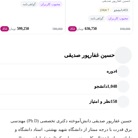
حسین غفارپور صدیقی
محبوب کاربران
گواهی‌نامه
433
دانشجو
4.7
(34)
محبوب کاربران
گواهی‌نامه
599,250
636,750
799,000
849,000
تومان
25٪
تومان
25٪
حسین غفارپور صدیقی
4
دوره
1,048
دانشجو
158
نظر و امتیاز
حسین غفارپور صدیقی دانش‌آموخته دکتری تخصصی (Ph.D) مهندسی
برق قدرت با درجه ممتاز از دانشگاه شهید بهشتی، استاد دانشگاه و