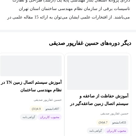
دارای پروانه اشتغال بکار مهندسی پایه یک (ارشد) طراحی و نظارت
تاسیسات برقی از سازمان نظام مهندسی ساختمان استان تهران
می‌باشند. از افتخارات علمی ایشان می‌توان به ارائه 15 مقاله علمی در
ژورنال‌های ISI و کنفرانس‌های معتبر بین‌المللی و ملی اشاره کرد. دکتر
غفارپور صدیقی بیش از 28 سال سابقه کار حرفه‌ای و تخصصی و قریب
دیگر دوره‌های حسین غفارپور صدیقی
به 18 سال تدریس در دانشگاه را در کارنامه خود دارند. ایشان همچنین
عضو انجمن مهندسین برق و الکترونیک شاخه ایران (IEEE) و موسس
چندین استارتاپ موفق در زمینه مهندسی برق و فناوری اطلاعات و
ارتباطات می‌باشند. زمینه‌های تخصصی مورد علاقه ایشان الکترونیک
قدرت و سیستم‌های هوشمند است.
آموزش سیستم اتصال زمین TN در
نظام مهندسی ساختمان
آموزش حفاظت از صاعقه و
حسین غفارپور صدیقی
سیستم اتصال زمین صاعقه‌گیر در
407
دانشجو
4.9
(31)
نظام مهندسی ساختمان
حسین غفارپور صدیقی
محبوب کاربران
گواهی‌نامه
433
دانشجو
4.7
(34)
محبوب کاربران
گواهی‌نامه