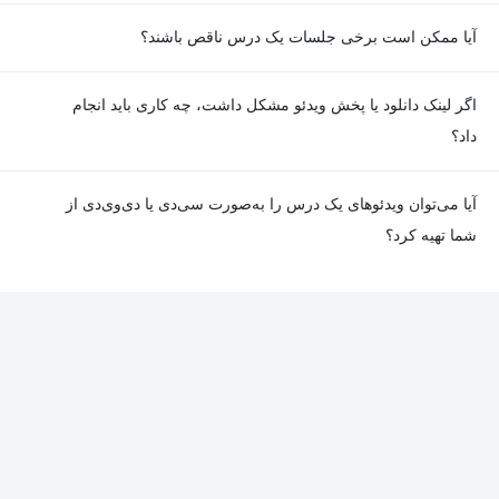
مدیریت بارهای سرمایشی تهویه مطبوع در ساختمان، پژوهشگاه
آیا ممکن است برخی جلسات یک درس ناقص باشند؟
نیرو
معمولا تمامی جلسات هر درس به‌طور کامل ضبط می‌شوند؛ اما گاهی
اگر لینک دانلود یا پخش ویدئو مشکل داشت، چه کاری باید انجام
به دلیل برخی ناهماهنگی‌ها ممکن است یک یا چند جلسه ضبط نشده
داد؟
باشد. جزئیات این موارد در توضیحات هر درس درج شده است.
در صورت مواجهه با هرگونه مشکل در دانلود یا پخش ویدئو، می‌توانید
آیا می‌توان ویدئوهای یک درس را به‌صورت سی‌دی یا دی‌وی‌دی از
از طریق صفحه ارتباط با ما اطلاع دهید تا تیم پشتیبانی به‌سرعت مشکل
شما تهیه کرد؟
را بررسی و رفع کند.
در حال حاضر امکان ارسال دروس به‌صورت سی‌دی یا دی‌وی‌دی وجود
ندارد و همه محتواها به شکل آنلاین ارائه می‌شوند.