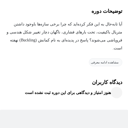
توضیحات دوره
آیا تابه‌حال به این فکر کرده‌اید که چرا برخی سازه‌ها باوجود داشتن
متریال باکیفیت، تحت بارهای فشاری، ناگهان دچار تغییر شکل هندسی و
فروپاشی می‌شوند؟ پاسخ در پدیده‌ای به نام کمانش (Buckling) نهفته
است.
مشاهده ادامه معرفی
کمانش محوری (Axial Buckling) یکی از پیچیده‌ترین پدیده‌های ناپایداری
در مکانیک جامدات است که برخلاف شکست‌های معمولی، وابسته به
ضعفِ متریال نیست، بلکه مستقیماً از ناپایداری هندسی سازه نشأت
دیدگاه کاربران
می‌گیرد. در این پدیده، یک ستون یا پروفیل تحت بار فشاری، پیش از
هنوز امتیاز و دیدگاهی برای این دوره ثبت نشده است
آنکه تنش در آن به حد تسلیم ماده برسد، به دلیل عدم توانایی در حفظ
تعادل فرمی، ناگهان دچار تغییر شکل عرضی بزرگ و فروپاشی
می‌گردد. ماهیت بحرانی کمانش در "ناگهانی بودن" آن است؛ به‌طوری
که سازه بدون هیچ هشدار قبلی از حالت تعادل پایدار خارج می‌شود.
ازاین‌رو، تحلیل دقیق پارامترهایی همچون ممان اینرسی و انتخاب