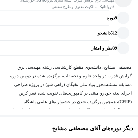
مهندسی برق گرایش قدرت، شبیه سازی نیروگاه های خورشیدی
پروژه‌محور و مقایسه‌ای: ما فقط به تئوری بسنده نمی‌کنیم. در طول
فتوولتائیک، مالکیت معنوی و طرح صنعتی
دوره، پروفیل‌های مختلف را با شرایط یکسان مقایسه می‌کنیم تا یاد
9
دوره
بگیرید چگونه ممان اینرسی و شکل سطح مقطع می‌تواند پایداری یک
ستون را تغییر دهد.
512
دانشجو
39
نظر و امتیاز
مصطفی مشایخ، دانشجوی مقطع کارشناسی رشته مهندسی برق
گرایش قدرت در واحد علوم و تحقیقات، برگزیده شده در دومین دوره
مسابقه مسئله‌محور بنیاد ملی نخبگان (راهی شو) در پروژه طراحی
اجزای بدنه خودرو مبتنی بر کامپوزیت‌های تقویت شده فیبر کربن
(
CFRP
)، همچنین برگزیده شدن در جشنواره‌های علمی باشگاه
پژوهشگران جوان و نخبگان واحد علوم و تحقیقات و جشنواره ایده‌های
سال
۱۴۰۳
شرکت بهره‌برداری راه‌آهن شهری تهران و حومه برای طرح
دیگر دوره‌های آقای مصطفی مشایخ
نظرسنجی درون ایستگاه‌های مترو با استفاده از کدهای واکنش سریع
(QR Code)
نیز، از دیگر تقدیرات به شمار می‌روند.