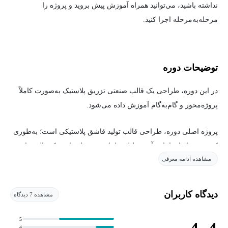
نداشته باشید، می‌توانید همراه آموزش پیش بروید و پروژه را
مرحله‌به‌مرحله اجرا کنید.
توضیحات دوره
در این دوره، طراحی یک قالب صنعتی تزریق پلاستیک به‌صورت کاملاً
پروژه‌محور و گام‌به‌گام آموزش داده می‌شود.
پروژه اصلی دوره، طراحی قالب تولید قاشق پلاستیکی است؛ به‌طوری
که هنرجو از ابتدا با فرآیند تحلیل، طراحی و مدل‌سازی یک قالب واقعی
مشاهده ادامه معرفی
آشنا می‌شود و در پایان، یک پروژه کامل و قابل ارائه در رزومه در
اختیار خواهد داشت.
دیدگاه کاربران
مشاهده 7 دیدگاه
در طول دوره، علاوه بر اصول طراحی قالب، با مفاهیم مهمی مانند
رندرینگ و نمای انفجاری (Exploded View) نیز کار می‌کنید تا بتوانید
5
4