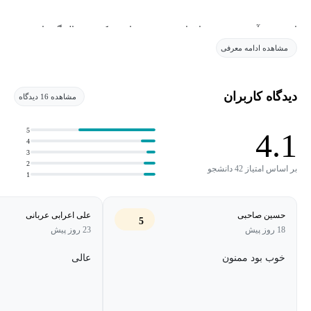
این دوره آموزشی ویژه افرادی تهیه شده است که به دنبال گذر از
مشاهده ادامه معرفی
روش های تکراری مانند کپی برداری و شطرنجی کردن هستند.
دیدگاه کاربران
مشاهده 16 دیدگاه
5
4.1
4
3
2
بر اساس امتیاز 42 دانشجو
1
حسین صاحبی
علی اعرابی عربانی
5
18 روز پیش
23 روز پیش
خوب بود ممنون
عالی