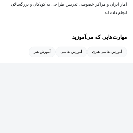
آمار ایران و مراکز خصوصی تدریس طراحی به کودکان و بزرگسالان
انجام داده اند.
از دستاورد و مدارک حرفه ای خانم رستمی می توان به موارد زیر
مهارت‌هایی که می‌آموزید
اشاره کرد:
آموزش نقاشی هنری
آموزش نقاشی
آموزش هنر
1. گواهینامه بین المللی چرتکه
2. مدرک فتوشاپ و طراحی کارت ویزیت