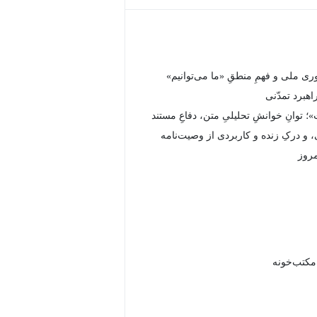
وری ملی و فهمِ منطقِ «ما می‌توانیم»
اهبرد تمدّنی
؛ توانِ خوانشِ تحلیلیِ متن، دفاعِ مستند
 و درکِ زنده و کاربردی از وصیت‌نامه
مروز
 مکتب‌خونه