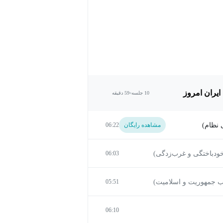
یران امروز
10 جلسه
59 دقیقه
 نظام)
مشاهده رایگان
06:22
خودباختگی و غرب‌زدگی)
06:03
ب جمهوریت و اسلامیت)
05:51
06:10