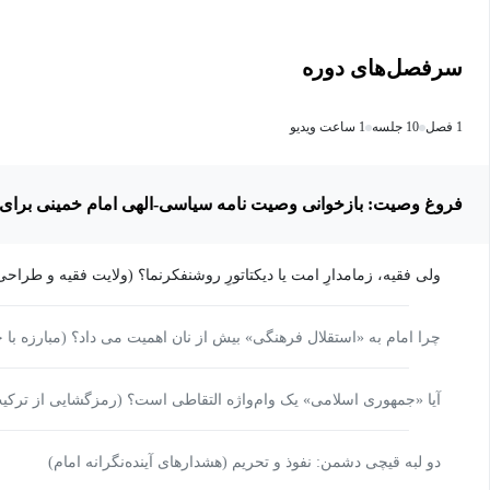
سرفصل‌های دوره
1 فصل
10 جلسه
1 ساعت ویدیو
فروغ وصیت: بازخوانی وصیت نامه سیاسی-الهی امام خمینی برای ا
ولی فقیه، زمامدارِ امت یا دیکتاتورِ روشنفکرنما؟ (ولایت فقیه و طراحی
چرا امام به «استقلال فرهنگی» بیش از نان اهمیت می داد؟ (مبارزه با 
آیا «جمهوری اسلامی» یک وام‌واژه التقاطی است؟ (رمزگشایی از ترکی
دو لبه قیچی دشمن: نفوذ و تحریم (هشدارهای آینده‌نگرانه امام)