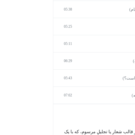
م)
05:38
05:25
05:11
)
06:29
است؟)
05:43
)
07:02
ر قالب شعار یا تجلیلِ مرسوم، که با یک