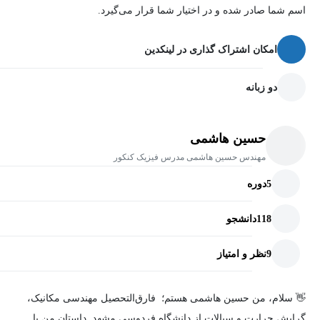
اسم شما صادر شده و در اختیار شما قرار می‌گیرد.
این دوره به گونه‌ای طراحی شده که دانش‌آموز بدون نیاز به هیچ منبع
آموزشی دیگه‌ای به طور کامل فصل سوم فیزیک دهم رشته تجربی و
امکان اشتراک گذاری در لینکدین
ریاضی رو مسلط بشه. امیدوارم مثل مثل فصل‌های قبلی، آموزش این
فصل هم براتون مفید باشه.
دو زبانه
حسین هاشمی
مهندس حسین هاشمی مدرس فیزیک کنکور
5
دوره
118
دانشجو
9
نظر و امتیاز
👋 سلام، من حسین هاشمی هستم؛ فارق‌التحصیل مهندسی مکانیک،
گرایش حرارت و سیالات از دانشگاه فردوسی مشهد. داستان من با