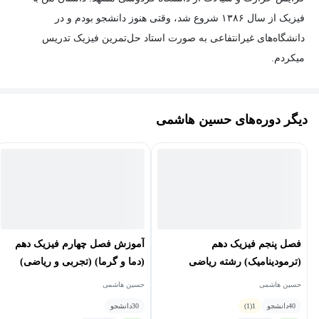
فیزیک از سال ۱۳۸۶ شروع شد، وقتی هنوز دانشجو بودم و در
دانشگاه‌های غیرانتفاعی به صورت استاد حل‌تمرین فیزیک تدریس
میکردم.
دیگر دوره‌های حسین هاشمی
👷‍♂️ اون سال‌ها هنوز فکر می‌کردم «مهندس شدن» رؤیای اصلی منه.
همین شد که بعد از فارغ‌التحصیلی رفتم سمت پروژه‌های سنگین و
واقعی مهندسی: برج آرمیتاژ مشهد، موتورخونه بیمارستان آمل، شهر
رؤیایی پدیده شاندیز، پالایشگاه نفت ستارهٔ خلیج فارس، بیمارستان ۵۴۰
تخت خوابی امام رضا و چند پروژهٔ بزرگ دیگه. تو اون سال‌ها از
شاگردی جوشکار تاسیسات گرفته تا مهندس طراح تاسیسات و
فصل پنجم فیزیک دهم
آموزش فصل چهارم فیزیک دهم
کارشناس دفتر فنی پایپینگ و مهندس ناظر و اجرا تقریبا همه چیز در
(ترمودینامیک) رشته ریاضی
(دما و گرما) (تجربی و ریاضی)
زمینه رشته خودم رو تجربه کردم.
حسین هاشمی
حسین هاشمی
40
دانشجو
1
(1)
30
دانشجو