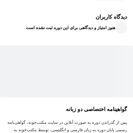
درس ۲ (کار انجام شده توسط نیروی ثابت)
دیدگاه کاربران
درس ۳ (کار و انرژی جنبشی)
هنوز امتیاز و دیدگاهی برای این دوره ثبت نشده است
درس ۴ (کار و انرژی پتانسیل)
درس ۵ (پایستگی انرژی مکانیکی)
درس ۶ (کار و انرژی درونی)
درس ۷ (توان)
برای هر مبحث ابتدا درسنامه آن مطابق با کتاب درسی به طور کامل
آموزش داده شده است و سپس از همان مبحث تمرین‌‌ها و مثال‌های
مهم کتاب درسی + نمونه سوالات امتحان نهایی و هماهنگ کشوری
سال‌های گذشته + تست‌های کنکور سال‌های اخیر بررسی و حل شده
گواهینامه اختصاصی دو زبانه
است.سطح سوالات از مبتدی و آموزشی شروع شده و تا سطح سوالات
حرفه‌ای کنکور ادامه دارد. تعداد کل سوالات حل شده برای این فصل
پس از گذراندن دوره به صورت آنلاین در سایت مکتب‌خونه، گواهی‌نامه
۸۲ سوال است.
رسمی پایان دوره به زبان فارسی و انگلیسی، توسط مکتب‌خونه به