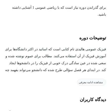
برای گذراندن دوره نیاز است که با ریاضی عمومی 1 آشنایی داشته
باشید.
توضیحات دوره
فیزیک عمومی هالیدی نام کتابی است که اساتید در اکثر دانشگاه‌ها برای
آموزش فیزیک از آن استفاده می‌کنند. مطالب برای عموم نوشته شده و
سعی شده در عین سادگی درک خوبی از فیزیک را در دانشجوها ایجاد
کند. در ابتدای هر فصل سؤالی طرح شده که دانشجو می‌تواند بفهمد چه
درهم‌تنیدگی زیادی بین زندگی روزمره و مفاهیم فیزیک وجود دارد. همهٔ
مشاهده ادامه معرفی
ما از کیلومترشمار ماشین هنگام رانندگی استفاده می‌کنیم ولی شاید به
مفهوم اعداد روی کیلومترشمار دقت زیادی نکرده باشیم. برای اکثر ما
سرخوردن در یک روز بارانی پیش‌آمده باشد اما به دلیل آن توجهی
دیدگاه کاربران
نکرده باشیم و هزاران مسئله دیگر. این جاست که فیزیک طبیعت را با