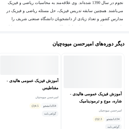
نجوم در سال 1390 شده‌اند. وی علاقه‌مند به محاسبات ریاضی و فیزیک
می‌باشند. همچنین سابقه‌ تدریس فیزیک، حل مسئله ریاضی و فیزیک در
مدارس کشور و تعداد زیادی از دانشجویان دانشگاه صنعتی شریف را
دارند. وی فعالیتش در فیزیک را با مطالعه و تحقیق در زمینه نجوم و کار
با تلسکوپ و رصد آغاز کرد و در دوران دانشجویی فعالیت گسترده‌ای در
دیگر دوره‌های امیرحسن میوه‌چیان
زمینه ریاضیات کاربردی و محض داشته‌اند و به بررسی شاخه‌هایی از
ریاضیات از قبیل جبر، معادلات دیفرانسیل، گسسته، آنالیز ریاضی و
توپولوژی پرداخته‌اند.
آموزش فیزیک عمومی هالیدی -
مغناطیس
آموزش فیزیک عمومی هالیدی -
امیرحسن میوه‌چیان
شاره، موج و ترمودینامیک
354
دانشجو
4.5
(2)
امیرحسن میوه‌چیان
گواهی‌نامه
134
دانشجو
2.3
(3)
گواهی‌نامه