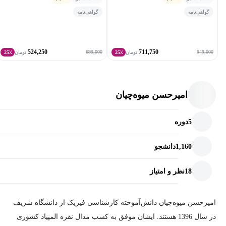
گواهی‌نامه
گواهی‌نامه
524,250
711,750
699,000
949,000
تومان
25٪
تومان
25٪
امیرحسن میوه‌چیان
5
دوره
1,160
دانشجو
18
نظر و امتیاز
امیرحسن میوه‌چیان دانش‌آموخته کارشناسی فیزیک از دانشگاه شریف
در سال 1396 هستند. ایشان موفق به کسب مدال نقره المپیاد کشوری