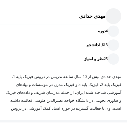
مهندسی و همچنین رشته‌های علوم پایه مانند فیزیک، ریاضی و غیره
مناسب است. همچنین تمامی علاقه‌مندان به مباحث فیزیک می‌توانند از
مهدی حدادی
این دوره آموزش استفاده کنند.
4
دوره
1,613
دانشجو
25
نظر و امتیاز
مهدی حدادی بیش از 10 سال سابقه تدریس در دروس فیزیک پایه 1،
فیزیک پایه 2، فیزیک پایه 3 و فیزیک مدرن در موسسات و نهادهای
آموزشی شناخته شده ایران، از جمله مدرسان شریف و داده‌های فیزیک
و فناوری نجومی در دانشگاه خواجه نصیرالدین طوسی فعالیت داشته
است. وی با فعالیت گسترده در حوزه استاد کمک آموزشی در دروس
فیزیک پایه 2 (چهار بار)، مکانیک تحلیلی (دو بار)، ترمودینامیک (دو بار)،
مکانیک آماری، مکانیک کوانتومی (هفت بار)، فیزیک هسته‌ای، نسبیت