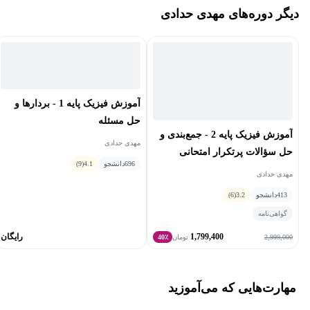
دیگر دوره‌های مهدی حدادی
خاص و ابررسانایی به عنوان اولین و بهترین استاد کمک آموزشی از
سمت دانشگاه خواجه نصیرالدین طوسی در سال 1400 انتخاب شده
است. همچنین در کنکور کارشناسی ارشد سال 1399، وی رتبه 48
کارشناسی ارشد فیزیک و رتبه 27 کارشناسی ارشد فیزیک پزشکی را
کسب نموده است.
آموزش فیزیک پایه 1 - بردارها و
حل مسئله
آموزش فیزیک پایه 2 - جمع‌بندی و
مهدی حدادی
حل سؤالات پرتکرار امتحانی
696
دانشجو
4.1
(9)
مهدی حدادی
413
دانشجو
3.2
(6)
گواهی‌نامه
1,799,400
رایگان
2,999,000
تومان
40٪
مهارت‌هایی که می‌آموزید