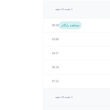
5 جلسه
31 دقیقه
مشاهده رایگان
08:58
03:06
04:27
06:59
07:52
3 جلسه
26 دقیقه