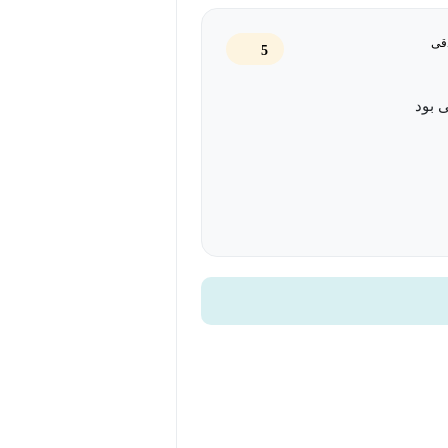
‌ای و همراهان همیشگی بورس یک ضرورت
قی
5
 بود