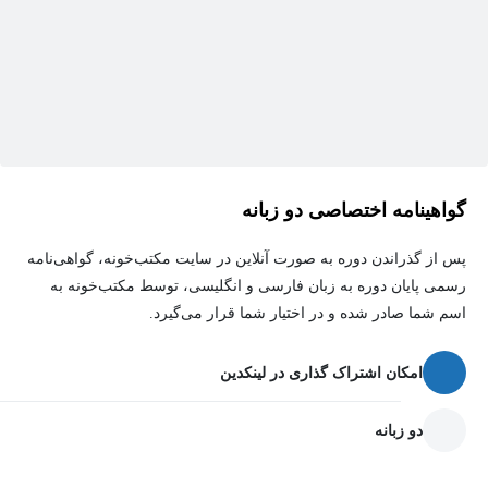
تیم‌سازی
پرسونال برندینگ
تولید محتوا
راهکارهای کسب درآمد مستقیم و غیرمستقیم از لینکدین
توانایی برقراری ارتباط و حضور مؤثر در شبکه‌های اجتماعی
گواهینامه اختصاصی دو زبانه
آشنایی با ساختار، کارکرد و ماهیت شبکه‌های اجتماعی مانند لینکدین
پس از گذراندن دوره به صورت آنلاین در سایت مکتب‌خونه، گواهی‌نامه
رسمی پایان دوره به زبان فارسی و انگلیسی، توسط مکتب‌خونه به
هدف از برگزاری دوره آموزش لینکدین مارکتینگ
اسم شما صادر شده و در اختیار شما قرار می‌گیرد.
چیست؟
امکان اشتراک گذاری در لینکدین
هدف این دوره آشنایی مخاطبان با فضای لینکدین و نگاهی نو و متفاوت
به موضوع مارکتینگ و استفاده از لینکدین برای فعالیت‌های شغلی و
دو زبانه
تجاری بوده است.