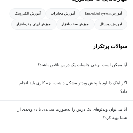
آموزش Embedded system
آموزش مخابرات
آموزش الکترونیک
آموزش دیجیتال
آموزش سخت‌افزار
آموزش آی‌تی و نرم‌افزار
سوالات پرتکرار
آیا ممکن است برخی جلسات یک درس ناقص باشند؟
معمولا تمامی جلسات هر درس به‌طور کامل ضبط می‌شوند؛ اما گاهی
اگر لینک دانلود یا پخش ویدئو مشکل داشت، چه کاری باید انجام
به دلیل برخی ناهماهنگی‌ها ممکن است یک یا چند جلسه ضبط نشده
داد؟
باشد. جزئیات این موارد در توضیحات هر درس درج شده است.
در صورت مواجهه با هرگونه مشکل در دانلود یا پخش ویدئو، می‌توانید
آیا می‌توان ویدئوهای یک درس را به‌صورت سی‌دی یا دی‌وی‌دی از
از طریق صفحه ارتباط با ما اطلاع دهید تا تیم پشتیبانی به‌سرعت مشکل
شما تهیه کرد؟
را بررسی و رفع کند.
در حال حاضر امکان ارسال دروس به‌صورت سی‌دی یا دی‌وی‌دی وجود