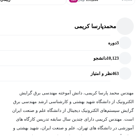
۹. معرفی مفهوم جمع‌کننده سیستم (system integrator)
۱۰. بحث رابط کاربری در سیستم‌های نهفته
محمدپارسا کریمی
۱۱. هوش مصنوعی و سیستم‌های نهفته
3
دوره
۱۲. اینترنت اشیا و سیستم‌های نهفته
10,123
دانشجو
463
نظر و امتیاز
مهندس محمد پارسا کریمی‌، دانش آموخته مهندسی برق گرایش
الکترونیک از دانشگاه شهید بهشتی و کارشناسی ارشد مهندسی برق
گرایش سیستم‌های الکترونیک دیجیتال از دانشگاه علم و صنعت ایران
است. مهندس کریمی دارای چندین سال سابقه تدریس کارگاه های
آموزشی در دانشگاه های تهران، علم و صنعت ایران، شهید بهشتی و
مراکز آموزش تخصصی مهم کشور است. از مهم ترین علایق وی می