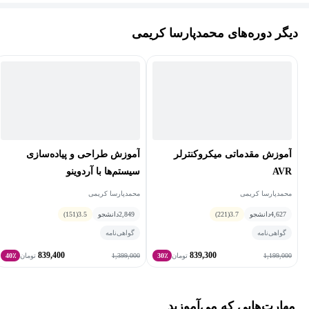
توان به طراحی نرم افزار و سخت افزار سیستم های نهفته، هوش
دیگر دوره‌های محمدپارسا کریمی
مصنوعی، یادگیری ماشین، شبکه های کامپیوتری و اینترنت اشیا اشاره
کرد. وی سابقه طراحی و اجرای بیش از ۲۰ پروژه مهم صنعتی در حوزه
اینترنت اشیا و طراحی سیستم های نهفته را در کارنامه خود دارد و در
حال حاضر به عنوان طراح سیستم های نهفته در شرکت پرتو تماس
نوین "پرمان" مشغول به فعالیت است.
آموزش مقدماتی میکروکنترلر
آموزش طراحی و پیاده‌سازی
AVR
سیستم‌ها با آردوینو
محمدپارسا کریمی
محمدپارسا کریمی
4,627
دانشجو
3.7
(221)
2,849
دانشجو
3.5
(151)
گواهی‌نامه
گواهی‌نامه
839,400
839,300
1,399,000
1,199,000
تومان
30٪
تومان
40٪
مهارت‌هایی که می‌آموزید