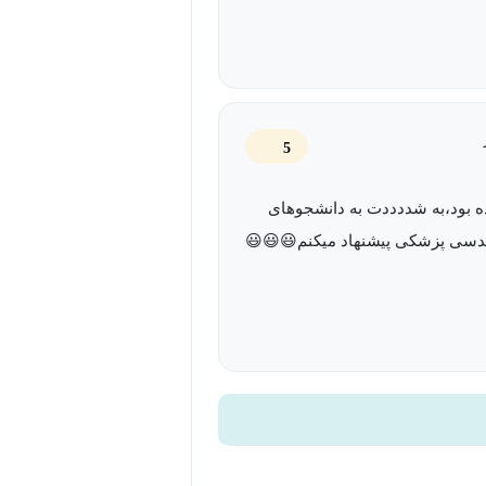
5
ه بود،به شددددت به دانشجوهای
دسی پزشکی پیشنهاد میکنم😃😃😃