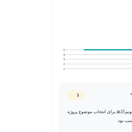
5
4
3
2
1
5
نم🙏🏻 برای انتخاب موضوع پروژه
سب بود