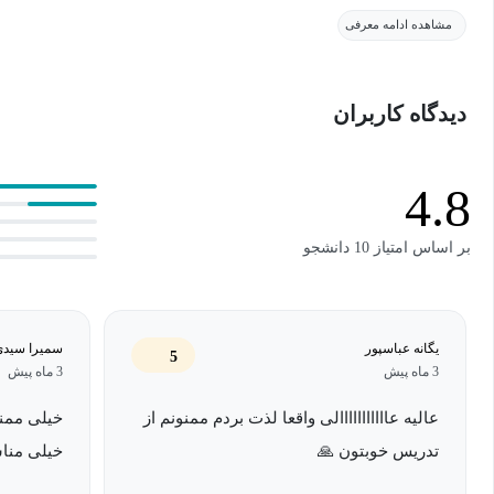
مشاهده ادامه معرفی
دیدگاه کاربران
4.8
بر اساس امتیاز 10 دانشجو
یگانه عباسپور
سمیرا سیدی
5
3 ماه پیش
3 ماه پیش
عالیه عااااااااااالی واقعا لذت بردم ممنونم از
خیلی ممنو
تدریس خوبتون 🙏
خیلی منا