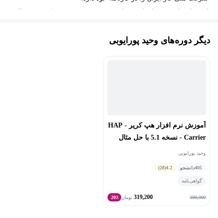
از سوابق اموزشی ایشان میتوان به تدریس به مدت نزدیک به ده سال
در زمینه دروس مختلف مهندسی مکانیک و نیز دروس مربوط به رشته
دیگر دوره‌های وحید پورایوبی
مهندسی تاسیسات مکانیکی ساختمان و همچنین نرم افزارهای
تخصصی رشته مهندسی مکانیک اشاره نمود.
آموزش نرم افزار هپ کریر - HAP
Carrier - نسخه 5.1 با حل مثال
وحید پورایوبی
405
دانشجو
4.2
(28)
گواهی‌نامه
319,200
399,000
تومان
20٪