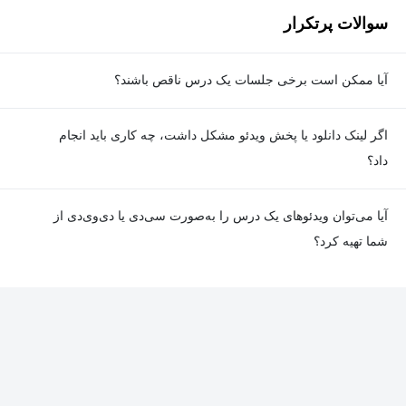
سوالات پرتکرار
آیا ممکن است برخی جلسات یک درس ناقص باشند؟
معمولا تمامی جلسات هر درس به‌طور کامل ضبط می‌شوند؛ اما گاهی
اگر لینک دانلود یا پخش ویدئو مشکل داشت، چه کاری باید انجام
به دلیل برخی ناهماهنگی‌ها ممکن است یک یا چند جلسه ضبط نشده
داد؟
باشد. جزئیات این موارد در توضیحات هر درس درج شده است.
در صورت مواجهه با هرگونه مشکل در دانلود یا پخش ویدئو، می‌توانید
آیا می‌توان ویدئوهای یک درس را به‌صورت سی‌دی یا دی‌وی‌دی از
از طریق صفحه ارتباط با ما اطلاع دهید تا تیم پشتیبانی به‌سرعت مشکل
شما تهیه کرد؟
را بررسی و رفع کند.
در حال حاضر امکان ارسال دروس به‌صورت سی‌دی یا دی‌وی‌دی وجود
ندارد و همه محتواها به شکل آنلاین ارائه می‌شوند.