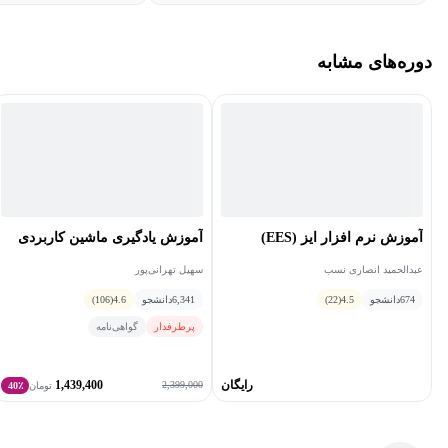
دوره‌های مشابه
آموزش نرم افزار ایز (EES)
آموزش یادگیری ماشین کاربردی
عبدالحمید انصاری نسب
سهیل تهرانی‌پور
674
دانشجو
4.5
(22)
6,341
دانشجو
4.6
(106)
پرطرفدار
گواهی‌نامه
رایگان
1,439,400
2,399,000
تومان
40٪