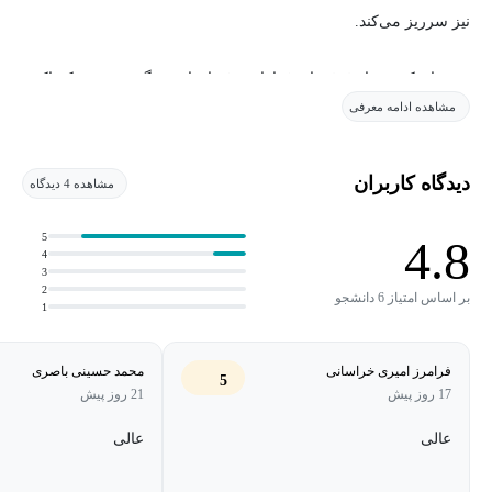
نیز سرریز می‌کند.
در جهان کنونی با دغدغه‌های فراوان و فشارهای زندگی روزمره که اکثر
مشاهده ادامه معرفی
والدین با آن دست‌و‌پنجه نرم می‌کنند، می‌توان به کمک شناسایی بهتر
خشم، دلایل بروز و روش‌های صحیح ابراز آن، از موانع موجود در این
راه کاست.
دیدگاه کاربران
مشاهده 4 دیدگاه
والدین آگاهی که قبل از هرچیز، سلامت روان و رشد فردی خود را
5
4.8
4
معیار قرار می‌دهند، مسیر فرزندپروی هموارتری را رقم می‌زنند.
3
2
بر اساس امتیاز 6 دانشجو
1
و در آخر، همراهی با شما در این راه، رسالتی ست که به قدم نهادن در
مسیر آن می‌بالیم 🌱
فرامرز امیری خراسانی
محمد حسینی باصری
5
17 روز پیش
21 روز پیش
عالی
عالی