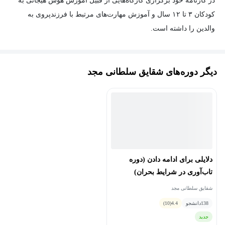
در کارنامه خود برگزاری کارگاه‌هایی از قبیل آموزش هوش هیجانی به
کودکان ۳ تا ۱۲ سال و آموزش مهارت‌های مرتبط با فرزندپروی به
والدین را داشته است.
از جمله این کارگاه‌ها می‌توان به موارد زیر اشاره کرد:
دیگر دوره‌های شقایق سلطانی مجد
- جدایی با لبخند (مدیریت اضطراب جدایی کودکان)
- تاب‌آوری در شرایط بحران
- از خانه تا کلاس درس (راهکارهایی برای افزایش انگیزه تحصیلی در
کودکان)
دلایلی برای ادامه دادن (دوره
تاب‌آوری در شرایط بحران)
- مدیریت پرخاشگری و لجبازی در کودکان
شقایق سلطانی مجد
اشتیاق و علاقه او نسبت به یاری کودکان و والدین، سابقه گذراندن
138
دانشجو
4.4
(10)
دوره‌های متعددی همچون تشخیص و درمان اختلالات یادگیری، اضطرابی،
جدید