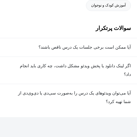
آموزش کودک و نوجوان
سوالات پرتکرار
آیا ممکن است برخی جلسات یک درس ناقص باشند؟
معمولا تمامی جلسات هر درس به‌طور کامل ضبط می‌شوند؛ اما گاهی
اگر لینک دانلود یا پخش ویدئو مشکل داشت، چه کاری باید انجام
به دلیل برخی ناهماهنگی‌ها ممکن است یک یا چند جلسه ضبط نشده
داد؟
باشد. جزئیات این موارد در توضیحات هر درس درج شده است.
در صورت مواجهه با هرگونه مشکل در دانلود یا پخش ویدئو، می‌توانید
آیا می‌توان ویدئوهای یک درس را به‌صورت سی‌دی یا دی‌وی‌دی از
از طریق صفحه ارتباط با ما اطلاع دهید تا تیم پشتیبانی به‌سرعت مشکل
شما تهیه کرد؟
را بررسی و رفع کند.
در حال حاضر امکان ارسال دروس به‌صورت سی‌دی یا دی‌وی‌دی وجود
ندارد و همه محتواها به شکل آنلاین ارائه می‌شوند.