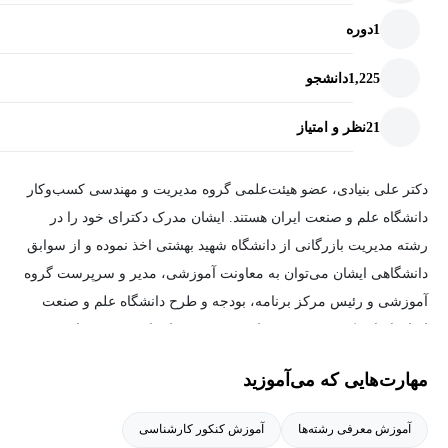
تجارت و مراودات بین‌المللی و داخلی به مدیر بازرگانی نیاز دارند.
1
دوره
به‌طورکلی هدف از ارائه رشته مدیریت بازرگانی در دانشگاه‌ها، آموزش
1,225
دانشجو
منابع انسانی متخصص موردنیاز ادارات، سازمان‌ها، شرکت‌های دولتی و
خصوصی، مؤسسات و ... در زمینه بازرگانی است.
21
نظر و امتیاز
دکتر علی بنیادی، عضو هیئت‌علمی گروه مدیریت و مهندسی کسب‌وکار
دانشگاه علم و صنعت ایران هستند. ایشان مدرک دکترای خود را در
رشته مدیریت بازرگانی از دانشگاه شهید بهشتی اخذ نموده و از سوابق
دانشگاهی ایشان می‌توان به معاونت آموزشی، مدیر و سرپرست گروه
آموزشی و رئیس مرکز برنامه، بودجه و طرح دانشگاه علم و صنعت
ایران اشاره کرد. زمینه تحقیقاتی و تخصصی ایشان مدیریت دانش و
تجربه مشتریان و بازاریابی عصبی (Neuro-Marketing)، تحلیل رفتاری،
مهارت‌هایی که می‌آموزید
مدیریت منابع انسانی و سازمانی، مدیریت فناوری، نوآوری و
آینده‌پژوهی است.
آموزش معرفی رشته‌ها
آموزش کنکور کارشناسی