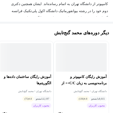
کامپیوتر از دانشگاه تهران به اتمام رسانده‌اند. ایشان همچنین دکتری
دوم خود را در رشته بیوانفورماتیک دانشگاه اکول پلی‌تکنیک فرانسه
گذرانده‌اند. زمینه‌های تحقیقاتی موردعلاقه وی الگوریتم‌های
بیوانفورماتیک (مسائل مربوط به ساختارهای RNA) و علوم اعصاب
دیگر دوره‌های محمد گنج‌تابش
محاسباتی، به‌خصوص شبکه‌های عصبی ضربه‌ای و مدل‌سازی فرایندهای
سیستم بینایی در مغز است.
آموزش رایگان کامپیوتر و
آموزش رایگان ساختمان داده‌ها و
برنامه‌نویسی به زبان C/C++ از
الگوریتم‌ها
مقدماتی تا پیشرفته
دانشگاه تهران • محمد گنج‌تابش
دانشگاه تهران • محمد گنج‌تابش
8,615
دانشجو
4.8
(136)
5,197
دانشجو
4.8
(75)
محبوب کاربران
محبوب کاربران