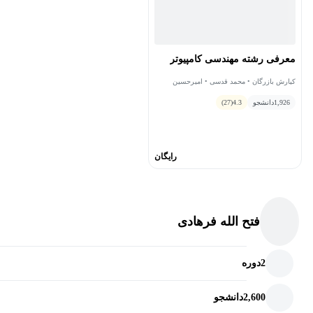
معرفی رشته مهندسی کامپیوتر
کیارش بازرگان • محمد قدسی • امیرحسین
جهانگیر • محمد امین فضلی • سعید شیری
1,926
دانشجو
4.3
(27)
قیداری • محمد حسین منشئی • محمدرضا محمدی
رایگان
فتح الله فرهادی
2
دوره
2,600
دانشجو