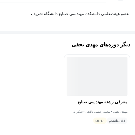
عضو هیئت‌علمی دانشکده مهندسی صنایع دانشگاه شریف
دیگر دوره‌های مهدی نجفی
معرفی رشته مهندسی صنایع
مهدی نجفی • محمد رئیسی نافچی • شکرانه
خشخاشی مقدم
1,154
دانشجو
4.4
(28)