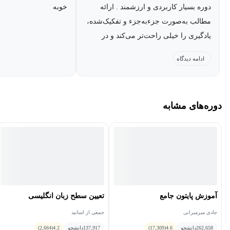
دوره بسیار کاربردی و ارزشمند . ارائه
خوبه
مطالب به‌صورت جزء‌به‌جزء و تفکیک‌شده،
یادگیری را خیلی راحت‌تر می‌کند و در
مجموع تجربه بسیار خوبی است. از استاد
ادامه دیدگاه
گرامی صمیمانه سپاسگزارم بابت زحماتی
که برای آموزش این دوره کشیدند و
مشتاقانه منتظر دوره‌های بعدی ایشان
دوره‌های مشابه
هستم تا بار دیگر از دانش و تجربه
ارزشمندشان بهره‌مند شوم. 🙏
آموزش پایتون جامع
تعیین سطح زبان انگلیسی
جادی میرمیرانی
جمعی از اساتید
262,658
دانشجو
4.6
(17,309)
137,917
دانشجو
4.2
(2,664)