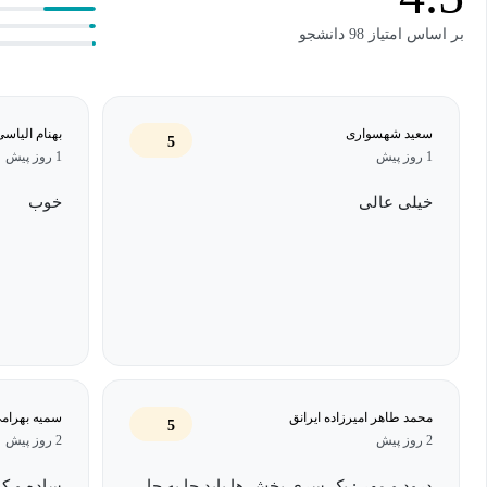
بر اساس امتیاز 98 دانشجو
سعید شهسواری
بهنام الیاسی
5
1 روز پیش
1 روز پیش
خیلی عالی
خوب
محمد طاهر امیرزاده ایرانق
سميه بهرام
5
2 روز پیش
2 روز پیش
درود و مهر : یک سری بخش ها باید جا به جا
ساده و کا