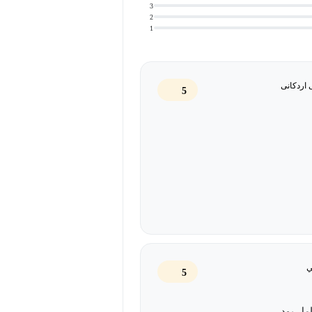
3
2
1
 اردکانی
5
ي
5
مل بود