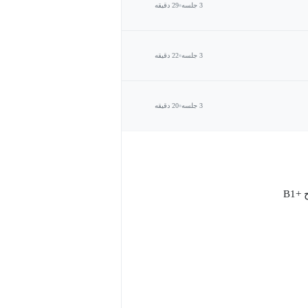
3 جلسه
29 دقیقه
3 جلسه
22 دقیقه
3 جلسه
20 دقیقه
B1
ی , بلایای طبیعی, کتاب خوانی و ...