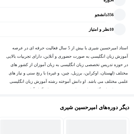
4
دوره
356
دانشجو
10
نظر و امتیاز
استاد امیرحسین شیری با بیش از 5 سال فعالیت حرفه ای در عرصه
آموزش زبان انگلیسی به صورت حضوری و آنلاین، دارای تجربیات بالایی
در حوزه تدریس تخصصی زبان انگلیسی به زبان آموزان از کشور های
مختلف (لهستان، اوکراین، برزیل، چین، و غیره) با رنج سنی و نیاز های
علمی مختلف می باشد. او دانش آموخته رشته آموزش زبان انگلیسی
(TEFL) از دانشگاه سراسری ارومیه بوده و بنیان گذار آکادمی تخصصی
زبان انگلیسی آنلاین (دیکتا) می باشد.
دیگر دوره‌های امیرحسین شیری
چندی از نکات که راجب تجربه کاری ایشان شایان ذکر است:
مدیریت آکادمی تخصصی زبان انگلیسی - دیکتا