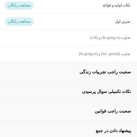
نکات اولیه و قواعد
مشاهده رایگان
تمرین اول
مشاهده رایگان
تفاوت (be going to) و (will)
تفاوت (be+ gerund) و (be going to)
صحبت راجب تجربیات زندگی
نکات تکمیلی سوال پرسیدن
صحبت راجب قوانین
پیشنهاد دادن در جمع