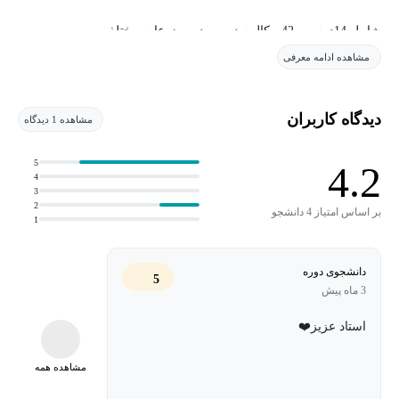
شامل 14درس و 42 مکالمه در مورد موضوعات مختلف
مشاهده ادامه معرفی
شامل افراد, شغل ها, مکان ها, رویداد ها, لباس ها, آب و هوا و ...
دیدگاه کاربران
مشاهده 1 دیدگاه
5
4.2
4
3
2
بر اساس امتیاز 4 دانشجو
1
دانشجوی دوره
5
3 ماه پیش
استاد عزیز❤️
مشاهده همه