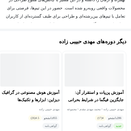
محصولات واقعی روبه‌رو شده است. حضور در این تیم‌ها، فرصتی برای
تعامل با تیم‌های بین‌رشته‌ای و طراحی برای طیف گسترده‌ای از کاربران
فراهم کرده و دیدگاهی عمیق‌تر نسبت به طراحی محصول برای او
ساخته است.
دیگر دوره‌های مهدی حبیبی‌ زاده
او تا امروز در بیش از ۳۰ پروژه در حوزه‌های طراحی رابط و تجربه
کاربری، طراحی گرافیک و طراحی وب مشارکت داشته و تمرکز
اصلی‌اش بر طراحی سیستم‌های کاربرمحور با استفاده از ابزارهایی
مانند Figma بوده است. علاقه‌مندی جدی او به دنیای
No-Code
باعث
آموزش پن‌پات و استقرار آن:
آموزش هوش مصنوعی در گرافیک
شده تا در کنار طراحی، مسیر ساخت سایت و اپلیکیشن بدون کدنویسی
جایگزین فیگما در شرایط بحرانی
دیزاین: ابزارها و تکنیک‌ها
را نیز دنبال کرده و تجربیاتش را در قالب ویدیوهای آموزشی در یوتیوب
مهدی حبیبی‌ زاده • محمد مهدی مقدم • مجموعه
مهدی حبیبی‌ زاده
به اشتراک بگذارد.
پنپاتیفای
286
دانشجو
4
(17)
955
دانشجو
4.5
(26)
جدید
گواهی‌نامه
گواهی‌نامه