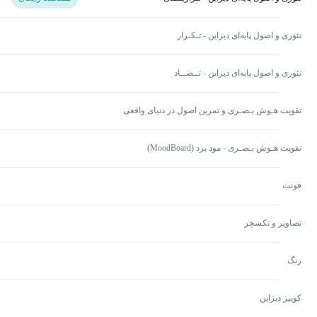
تئوری و اصول پایه‌ای دیزاین - تـکـرار
تئوری و اصول پایه‌ای دیزاین - تــضــاد
تقویت هـوش بـصـری و تمرین اصول در دنیای واقعی
تقویت هـوش بـصـری - مود برد (MoodBoard)
فونت
تصاویر و تکسچر
رنگ
کوییز دیزاین