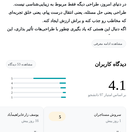
در دنیای امروز، طراحی دیگه فقط مربوط به زیبایی‌شناسی نیست.
طراحی یعنی حل مسئله، یعنی انتقال درست پیام، یعنی خلق تجربه‌ای
که مخاطب رو جذب کنه و براش ارزش ایجاد کنه.
اگه دنبال این هستی که یاد بگیری چطور با طراحی‌هات تأثیر بذاری، این
دوره دقیقاً برای تو طراحی شده.
مشاهده ادامه معرفی
در این دوره قراره با اصول پایه‌ای دیزاین آشنا بشیم. بعدش می‌ریم
سراغ تقویت هوش بصری و روش‌هایی برای افزایش خلاقیت. به‌مرور
دیدگاه کاربران
مشاهده 53 دیدگاه
یاد می‌گیریم چطور با ترکیب رنگ، فونت و تصویر، طراحی‌های
جذاب‌تری بسازیم.
5
4.1
4
3
فصل دوم وارد دنیای هوش مصنوعی می‌شه، موضوع داغ این روزها که
2
بر اساس امتیاز 97 دانشجو
1
همه دنبال استفاده خلاقانه ازش هستن. ما هم یاد می‌گیریم چطور از
ابزارهای هوش مصنوعی برای بهتر و سریع‌تر طراحی کردن کمک
سروش مستاجران
یوسف زارعابراهیمآباد
5
بگیریم.
1 روز پیش
16 روز پیش