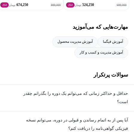
674,250
524,250
899,000
699,000
تومان
25٪
تومان
25٪
یادگیری برای مهدی هیچ‌وقت متوقف نمی‌شود و تدریس، راهی برای
تعمیق این مسیر است. او اکنون با هدف به اشتراک‌گذاری تجربه‌های
مهارت‌هایی که می‌آموزید
عملی خود در حوزه دیزاین و ایجاد بستری برای رشد دیگران، تدریس در
مکتبخونه را آغاز کرده است. مهدی دانشجوی رشته فناوری اطلاعات در
آموزش فیگما
آموزش مدیریت محصول
دانشگاه ملی مهارت تهران است.
آموزش مدیریت و کسب و کار
سوالات پرتکرار
حداقل و حداکثر زمانی که می‌توانم یک دوره را بگذرانم چقدر
است؟
برای گذراندن دوره، حداقل زمان مشخصی وجود ندارد و شما می‌توانید
آیا پس از به اتمام رساندن و قبولی در دوره، می‌توانم نسخه
در هر زمان که مایل هستید، ویدیوهای آموزشی دوره را ببینید و تمارین
فیزیکی گواهی‌نامه را دریافت کنم؟
را انجام دهید؛ اما برای هر دوره یک حداکثر زمان تعیین شده که در