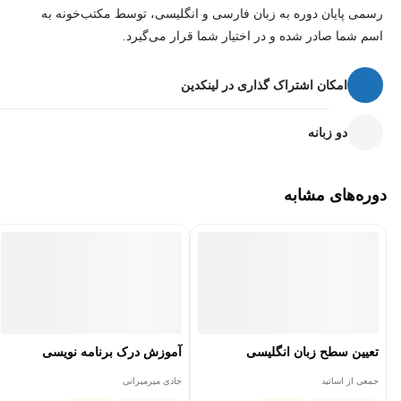
فصل دوم: هوش مصنوعی، دستیار جدید طراح‌ها
رسمی پایان دوره به زبان فارسی و انگلیسی، توسط مکتب‌خونه به
هوش مصنوعی حالا دیگه فقط یه تکنولوژی آینده‌نگرانه نیست؛ تو
اسم شما صادر شده و در اختیار شما قرار می‌گیرد.
همین لحظه داره دنیا رو متحول می‌کنه، مخصوصاً تو حوزه طراحی.
در این فصل یاد می‌گیریم چطور از ابزارهای AI برای تولید ایده،
امکان اشتراک گذاری در لینکدین
ساخت تصویر، اصلاح متن، یا حتی کمک در طراحی استفاده کنیم.
تمرکز ما اینه که شما یاد بگیرید به‌جای ترس از AI، ازش به‌عنوان
دو زبانه
یک ابزار خلاق بهره ببرید و فرآیند طراحی‌تون رو هوشمندتر و
سریع‌تر پیش ببرید.
دوره‌های مشابه
فصل سوم: طراحی با فیگما، سادگی، قدرت، سرعت
نرم‌افزارهای سنگین گرافیکی رو فراموش کنید. این فصل
مخصوص فیگماست؛ یه ابزار آنلاین و سبک که به‌طور خاص برای
طراحان محصول و رابط کاربری ساخته شده، اما به‌قدری ساده و
قابل فهمه که هر کسی می‌تونه باهاش شروع کنه.
تعیین سطح زبان انگلیسی
آموزش درک برنامه نویسی
نکته مهم اینه که فیگما فقط یه ابزار نیست؛ یه شیوه تفکر درباره‌ی
جمعی از اساتید
جادی میرمیرانی
طراحی دیجیتال رو هم بهتون یاد می‌ده. خروجی شما فقط یک