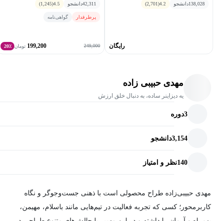
138,028
دانشجو
4.2
(2,701)
42,311
دانشجو
4.5
(1,245)
تصویر نیست، بلکه یک تجربه کاربری دقیق و کاربردی خواهد بود.
پرطرفدار
گواهی‌نامه
رایگان
199,200
249,000
تومان
20٪
مهدی حبیبی‌ زاده
یه دیزاینر ساده، به دنبال خلق ارزش
3
دوره
3,154
دانشجو
140
نظر و امتیاز
مهدی حبیبی‌زاده طراح محصولی است با ذهنی جست‌وجوگر و نگاه
کاربرمحور؛ کسی که تجربه فعالیت در تیم‌هایی مانند باسلام، مهیمن،
بهمراه و آرمان را داشته و در این مسیر با چالش‌های متنوع طراحی در