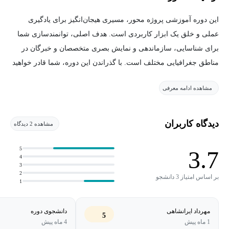
این دوره آموزشی پروژه محور، مسیری هیجان‌انگیز برای یادگیری
عملی و خلق یک ابزار کاربردی است. هدف اصلی، توانمندسازی شما
برای شناسایی، سازماندهی و نمایش بصری متخصصان و خبرگان در
مناطق جغرافیایی مختلف است. با گذراندن این دوره، شما قادر خواهید
بود پلتفرمی پویا طراحی کنید که به کاربران اجازه می‌دهد به سادگی،
مشاهده ادامه معرفی
افراد متخصص مورد نیاز خود را در شهر یا منطقه خود یافته و با آن‌ها
ارتباط برقرار کنند. این رویکرد، دانش تئوری را با تجربه ساخت یک
پروژه واقعی تلفیق کرده و شما را در مسیر تبدیل ایده‌ها به واقعیت
دیدگاه کاربران
مشاهده 2 دیدگاه
هدایت می‌کند.
5
3.7
4
بخش کلیدی این پروژه، بهره‌گیری از قدرت و انعطاف‌پذیری وردپرس
3
2
برای پیاده‌سازی نقشه‌ای تعاملی است که متخصصان را بر اساس
بر اساس امتیاز 3 دانشجو
1
موقعیت مکانی‌شان نمایش می‌دهد. در طول این دوره، نتیجه نهایی، یک
وب‌سایت کارآمد خواهد بود که هم برای متخصصان فرصت دیده شدن و
مهرداد ایرانشاهی
دانشجوی دوره
5
معرفی خدماتشان را فراهم می‌آورد و هم دسترسی کاربران به خبرگان
1 ماه پیش
4 ماه پیش