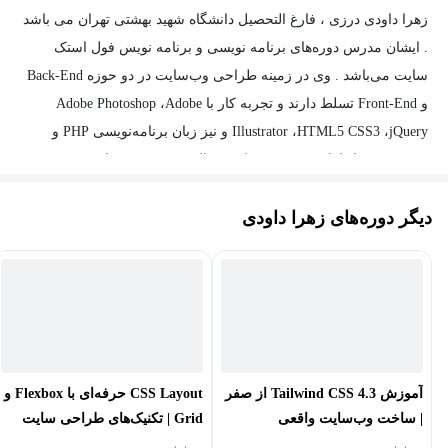
زهرا داودی درزی ، فارغ التحصیل دانشگاه شهید بهشتی تهران می باشد
. ایشان مدرس دوره‌های برنامه نویسی و برنامه نویس فول استک
سایت می‌باشد . وی در زمینه طراحی وب‌سایت در دو حوزه Back-End
و Front-End تسلط دارند و تجربه کار با Adobe Photoshop ،Adobe
Illustrator ،HTML5 CSS3 ،jQuery و نیز زبان برنامه‌نویسی PHP و
WordPress را دارا هستند. وی سابقه فعالیت در زمینه برنامه‌نویسی در
شرکت‌ها و تدریس در حوزه‌های طراحی وب‌سایت را نیز دارند و
دیگر دوره‌های زهرا داودی
برنامه‌نویسی Laravel بصورت فول استک، برنامه‌نویسی وردپرس،
React و فریم‌ورک‌های جاوااسکریپت (JavaScript) از فعالیت‌های کاری و
تخصصی ایشان محسوب می‌شود.
آموزش Tailwind CSS 4.3 از صفر
CSS Layout حرفه‌ای با Flexbox و
| ساخت وب‌سایت واقعی
Grid | تکنیک‌های طراحی سایت
واکنش‌گرا