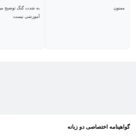
محلی را تسهیل می‌بخشد، در حالی که مهارت‌های ارزشمند شما در
ممنون
به شدت گنگ توضیح میدن
زمینه توسعه وب با وردپرس را نیز به طور چشمگیری ارتقا می‌دهد.
آموزشی نیست
گواهینامه اختصاصی دو زبانه