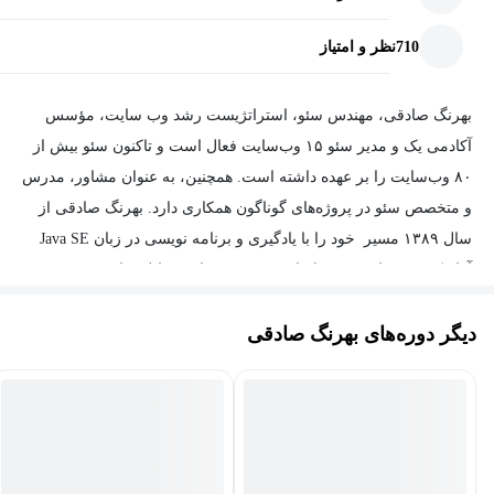
710
نظر و امتیاز
بهرنگ صادقی،
مهندس سئو
، استراتژیست رشد وب سایت، مؤسس
آکادمی یک
و مدیر سئو ۱۵ وب‌سایت فعال است و تاکنون سئو بیش از
۸۰ وب‌سایت را بر عهده داشته است. همچنین، به‌ عنوان مشاور، مدرس
و متخصص سئو در پروژه‌های گوناگون همکاری دارد.
بهرنگ صادقی
از
سال ۱۳۸۹ مسیر خود را با یادگیری و برنامه‌ نویسی در زبان Java SE
آغاز کرد. پس از مدتی، با علاقه‌مندی به دنیای موبایل، وارد حوزه‌ی
برنامه‌نویسی اندروید شد. از ابتدای سال ۱۳۹۷، با ورود به دنیای سئو،
دیگر دوره‌های بهرنگ صادقی
فصل تازه‌ای از فعالیت‌های حرفه‌ای او آغاز شد و از آن زمان تاکنون به‌
صورت مستمر در این حوزه فعالیت می‌کند.