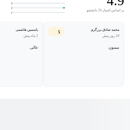
4.9
3
موفقیت در سئو هستند. از شناخت عمیق دنیای سئو و چالش‌های آن
2
بر اساس امتیاز 24 دانشجو
1
گرفته تا درک عملکرد موتور جستجوی گوگل، روش‌های پیدا کردن
مشتری، قیمت‌گذاری پروژه‌ها و تحلیل سود سئو. همچنین یاد می‌گیرید
محمد صادق برزگری
یاسمین هاشمی
5
چگونه با تفکر درست و صداقت حرفه‌ای مسیر رشد پایدارتری در این
24 روز پیش
2 ماه پیش
حوزه بسازید.
ممنون
عالی
این دوره، نقطه‌ی شروعی مطمئن برای افرادی است که می‌خواهند
سئو را به‌درستی یاد بگیرند، آن را در پروژه‌های واقعی پیاده‌سازی کنند و
از آن درآمدی پایدار و قابل‌اعتماد به‌دست آورند. اگر به دنبال ورود
حرفه‌ای به دنیای سئو هستید، این دوره نقطه‌ی آغاز مسیر تخصصی و
سودآور شماست.
آموزش سئو از پایه