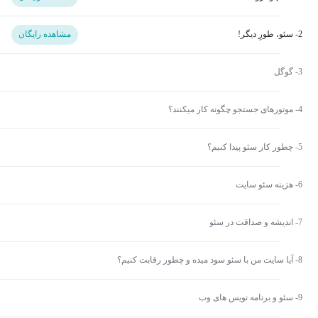
2- سئو، طورِ دیگر!
مشاهده رایگان
3- گوگل
4- موتورهای جستجو چگونه کار میکنند؟
5- چطور کار سئو پیدا کنیم؟
6- هزینه سئو سایت
7- اندیشه و صداقت در سئو
8- آیا سایت من با سئو سود میده و چطور رقابت کنیم؟
9- سئو و برنامه نویس های وب