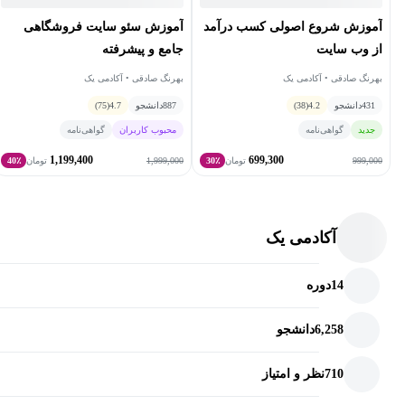
آموزش شروع اصولی کسب درآمد
آموزش سئو سایت فروشگاهی
از وب‌ سایت
جامع و پیشرفته
بهرنگ صادقی • آکادمی یک
بهرنگ صادقی • آکادمی یک
431
دانشجو
4.2
(38)
887
دانشجو
4.7
(75)
جدید
گواهی‌نامه
محبوب کاربران
گواهی‌نامه
1,199,400
699,300
1,999,000
999,000
تومان
30٪
تومان
40٪
آکادمی یک
14
دوره
6,258
دانشجو
710
نظر و امتیاز