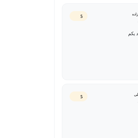
زاده
5
د یکم
لی
5