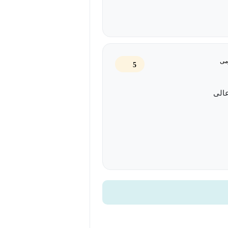
می
5
عالی