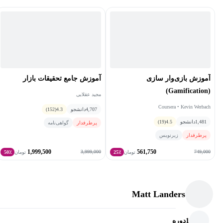
آموزش بازی‌وار سازی
آموزش جامع تحقیقات بازار
(Gamification)
مجید عقلایی
Coursera • Kevin Werbach
4,707
دانشجو
4.3
(152)
1,481
دانشجو
4.5
(19)
پرطرفدار
گواهی‌نامه
پرطرفدار
زیرنویس
1,999,500
561,750
3,999,000
749,000
تومان
25٪
تومان
50٪
Matt Landers
1
دوره