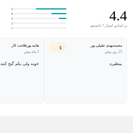
در دوره آموزش گوگل آنالیتیکس 4 که توسط آناتیلیکس آکادمی تهیه
5
4.4
شده است به صورت گام به گام نحوه نحوه راه اندازی و استفاده از 4
4
3
Google Analytics بیان شده است.
2
بر اساس امتیاز 7 دانشجو
1
در طول این دوره، به شما نشان خواهیم داد که چگونه ویژگی‌های
Google Analytics را با پیاده‌سازی آن‌ها در وبلاگ آزمایشی Google
محمدمهدی عقیلی پور
هانیه پورفلاحت کار
5
Analytics تنظیم کنید. همچنین در مکتب خونه انواع دوره
آموزش دیجیتال
25 روز پیش
2 ماه پیش
مارکتینگ
و
آموزش گوگل آنالیتیکس
به عنوان مکمل و پیش نیاز این
بینظیره
خوبه ولی یکم گیج کنند
دوره موجود است.