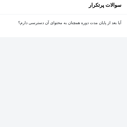
سوالات پرتکرار
آیا بعد از پایان مدت دوره همچنان به محتوای آن دسترسی دارم؟
بله. پس از پایان مدت دوره نیز به ویدئوها، تمرین‌ها، پروژه‌ها و سایر
محتوای آموزشی دوره دسترسی خواهید داشت؛ اما امکان تصحیح
تمرین‌ها توسط پشتیبان دوره و دریافت گواهی‌نامه برای شما وجود
نخواهد داشت.