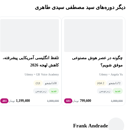
دیگر دوره‌های سید مصطفی سیدی طاهری
۱۵ سال هم مدیریت مالیِ بیش از ۲۰ فروشگاه زنجیره‌ای را به عهده
داشتم.
چیزی که من را از مدرس‌های صرفاً آکادمیک جدا می‌کند این است که
هیچ مدلی را تدریس نمی‌کنم مگر اینکه خودم توی بازار واقعی تست
کرده باشم.
چگونه در عصر هوش مصنوعی
تلفظ انگلیسی آمریکایی پیشرفته،
موفق شویم؟
کاهش لهجه 2026
Udemy • GB Voice Academy
Udemy • Angela Yu
72
دانشجو
4.2
(4)
58
دانشجو
1
(1)
جدید
زیرنویس
جدید
زیرنویس
1,199,400
799,600
1,999,000
1,999,000
تومان
60٪
تومان
40٪
Frank Andrade