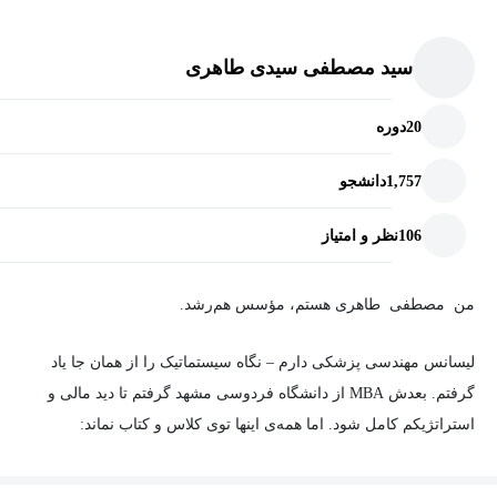
سید مصطفی سیدی طاهری
20
دوره
1,757
دانشجو
106
نظر و امتیاز
من مصطفی طاهری هستم، مؤسس هم‌رشد.
لیسانس مهندسی پزشکی دارم – نگاه سیستماتیک را از همان جا یاد
گرفتم. بعدش MBA از دانشگاه فردوسی مشهد گرفتم تا دید مالی و
استراتژیکم کامل شود. اما همه‌ی اینها توی کلاس و کتاب نماند:
۱۰ سال توی بازار طلا و مدیریت مالی جان کندم،