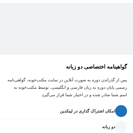
اعتماد به نفس بنویسید؛ تولید محتوای آموزشی با NotebookLM برای
بهبود شنیداری، گسترش واژگان و مطالعه مطالب متناسب با اهداف
خود.
این دوره درباره آموزش قواعد گرامری یا آموزش نحوه استفاده از
ChatGPT نیست. این یک سیستم کامل یادگیری زبان است که برای
تمرین بیشتر، پیشرفت سریع‌تر و حفظ استمرار طراحی شده است.
اگر آماده‌اید روش‌های سنتی را کنار بگذارید و هوش مصنوعی را
گواهینامه اختصاصی دو زبانه
هوشمندانه به کار بگیرید، همین حالا به جمع ما بپیوندید و آینده یادگیری
زبان را باز کنید.
پس از گذراندن دوره به صورت آنلاین در سایت مکتب‌خونه، گواهی‌نامه
رسمی پایان دوره به زبان فارسی و انگلیسی، توسط مکتب‌خونه به
اسم شما صادر شده و در اختیار شما قرار می‌گیرد.
امکان اشتراک گذاری در لینکدین
دو زبانه