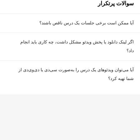
سوالات پرتکرار
آیا ممکن است برخی جلسات یک درس ناقص باشند؟
معمولا تمامی جلسات هر درس به‌طور کامل ضبط می‌شوند؛ اما گاهی
اگر لینک دانلود یا پخش ویدئو مشکل داشت، چه کاری باید انجام
به دلیل برخی ناهماهنگی‌ها ممکن است یک یا چند جلسه ضبط نشده
داد؟
باشد. جزئیات این موارد در توضیحات هر درس درج شده است.
در صورت مواجهه با هرگونه مشکل در دانلود یا پخش ویدئو، می‌توانید
آیا می‌توان ویدئوهای یک درس را به‌صورت سی‌دی یا دی‌وی‌دی از
از طریق صفحه ارتباط با ما اطلاع دهید تا تیم پشتیبانی به‌سرعت مشکل
شما تهیه کرد؟
را بررسی و رفع کند.
در حال حاضر امکان ارسال دروس به‌صورت سی‌دی یا دی‌وی‌دی وجود
ندارد و همه محتواها به شکل آنلاین ارائه می‌شوند.