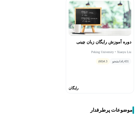
دوره آموزش رایگان زبان چینی
Peking University • Xiaoyu Liu
6,431
دانشجو
4.3
(60)
رایگان
موضوعات پرطرفدار