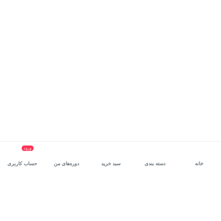
ورود
خانه
دسته بندی
سبد خرید
دوره‌های من
حساب کاربری
سرویس سازمانی مکتب‌خونه
، بستر رشد و توانمندسازی حرفه‌ای
کارکنان در مسیر توسعه‌ فردی آن‌هاست.