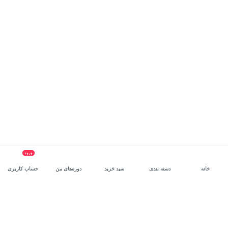
ورود
خانه
دسته بندی
سبد خرید
دوره‌های من
حساب کاربری
سرویس سازمانی مکتب‌خونه
، بستر رشد و توانمندسازی حرفه‌ای
کارکنان در مسیر توسعه‌ فردی آن‌هاست.