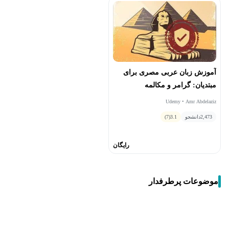
آموزش زبان عربی مصری برای
مبتدیان: گرامر و مکالمه
Udemy • Amr Abdelaziz
2,473
دانشجو
3.1
(7)
رایگان
موضوعات پرطرفدار