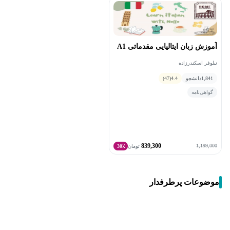
آموزش زبان ایتالیایی مقدماتی A1
نیلوفر اسکندرزاده
1,841
دانشجو
4.4
(47)
گواهی‌نامه
839,300
1,199,000
تومان
30٪
موضوعات پرطرفدار