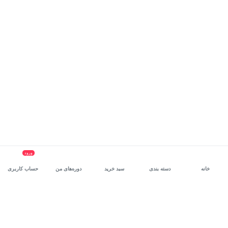
ورود
خانه
دسته بندی
سبد خرید
دوره‌های من
حساب کاربری
سرویس سازمانی مکتب‌خونه
، بستر رشد و توانمندسازی حرفه‌ای
کارکنان در مسیر توسعه‌ فردی آن‌هاست.