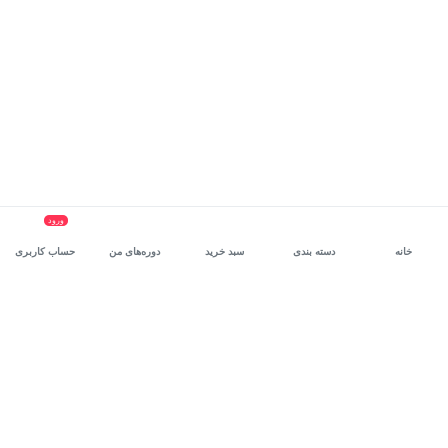
ورود
خانه
دسته بندی
سبد خرید
دوره‌های من
حساب کاربری
سرویس سازمانی مکتب‌خونه
، بستر رشد و توانمندسازی حرفه‌ای
کارکنان در مسیر توسعه‌ فردی آن‌هاست.