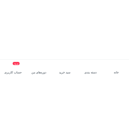
ورود
خانه
دسته بندی
سبد خرید
دوره‌های من
حساب کاربری
سرویس سازمانی مکتب‌خونه
، بستر رشد و توانمندسازی حرفه‌ای
کارکنان در مسیر توسعه‌ فردی آن‌هاست.