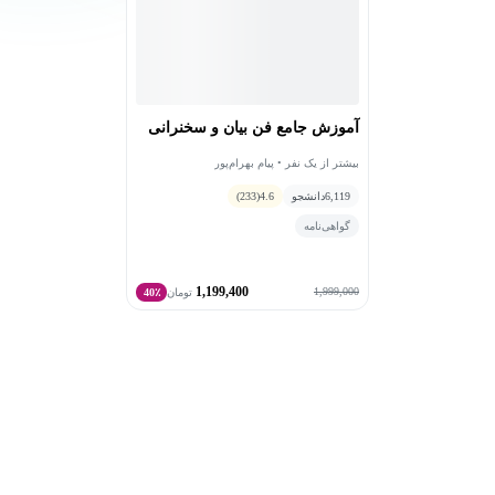
آموزش جامع فن بیان و سخنرانی
بیشتر از یک نفر • پیام بهرام‌پور
6,119
دانشجو
4.6
(233)
گواهی‌نامه
1,199,400
1,999,000
تومان
40٪