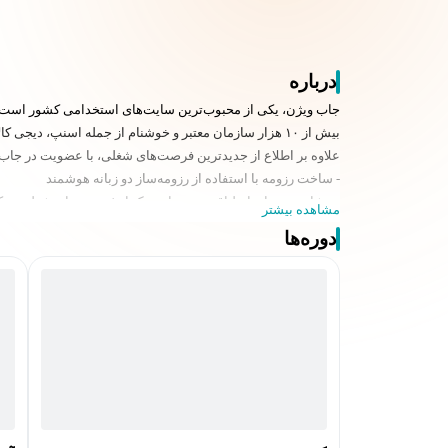
درباره
جاب ویژن، یکی از محبوب‌ترین سایت‌های استخدامی کشور است که در حال حاضر بیش از ۷۰۰۰ فر
بیش از ۱۰ هزار سازمان معتبر و خوشنام از جمله اسنپ، دیجی کالا، کاله، کافه بازار، همراه اول، ایرانسل، مکتب‌خونه، توسن، دکتر عبیدی، کروز، یونیلیور و ... نیروهای خود را از طریق جاب ویژن استخدام می کنند.
علاوه بر اطلاع از جدیدترین فرصت‌های شغلی، با عضویت در جاب و
- ساخت رزومه با استفاده از رزومه‌ساز دو زبانه هوشمند
- مشاهده میزان انطباق رزومه با هر یک از فرصت های شغلی به
مشاهده بیشتر
- شرکت در آزمون‌های شخصیت شناسی MBTI و نئو، آزمون تیپ سنجی شغلی هالند ، آزمون هوش هیجانی بار آن و آزمون هوش های چندگانه (Aptitude Test)
دوره‌ها
- ارتقای توانایی‌ها و مهارتها با شرکت در کاربردی‌ترین دوره‌ها
- امکان معرفی کامل‌‌تر خود به کارفرما با اضافه کردن نمونه کا
- شرکت در نمایشگاه‌های کار دانشگاه شریف و ایران برای ملاقات