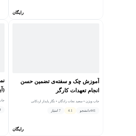
رایگان
نم
آموزش چک و سفته‌ی تضمین حسن
(آ
انجام تعهدات کارگر
من
جاب 
جاب ویژن • سعید نجات زادگان • نگار پایدار اردکانی
9
441
دانشجو
4.1
7 امتیاز
رایگان