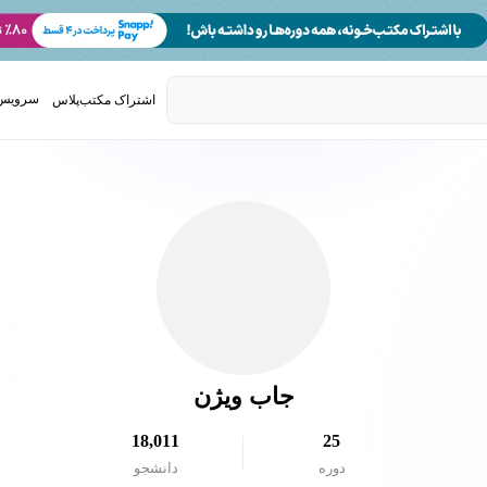
سرویس 
اشتراک مکتب‌پلاس
تدریس ک
جاب ویژن
18,011
25
دوره
دانشجو