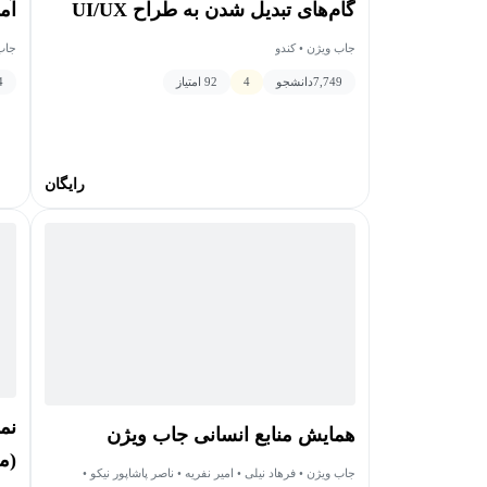
گام‌های تبدیل شدن به طراح UI/UX
آم
جاب ویژن • کندو
جاب 
7,749
دانشجو
4
92 امتیاز
4
رایگان
نم
همایش منابع انسانی جاب ویژن
(م
جاب ویژن • فرهاد نیلی • امیر نفریه • ناصر پاشاپور نیکو •