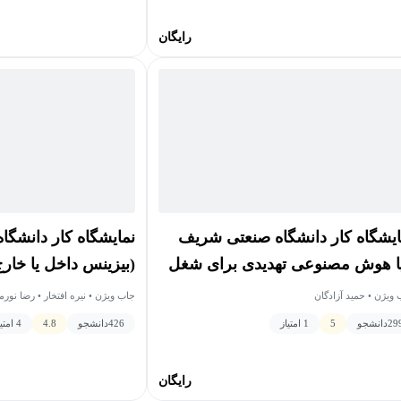
رایگان
ایشگاه کار دانشگاه صنعتی شریف
نمایشگاه کار دانشگ
یا هوش مصنوعی تهدیدی برای شغل
(بیزینس داخل یا خار
 به حساب می‌آید؟)
ویژن • حمید آزادگان
جاب ویژن • نیره افتخار • رضا نو
مهدی علیپور
29
دانشجو
5
1 امتیاز
426
دانشجو
4.8
4 امتیاز
رایگان