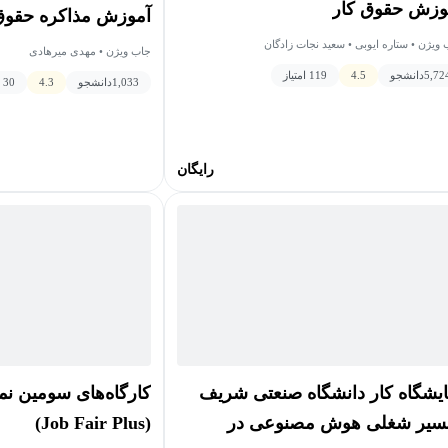
وزش حقوق کار
آموزش مذاکره حقوق
ویژن • ستاره ایوبی • سعید نجات زادگان
جاب ویژن • مهدی میرهادی
5,72
دانشجو
4.5
119 امتیاز
1,033
دانشجو
4.3
30 امتیاز
رایگان
ایشگاه کار دانشگاه صنعتی شریف
کارگاه‌های سومین نما
سیر شغلی هوش مصنوعی در
(Job Fair Plus)