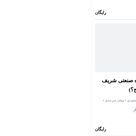
رایگان
اه صنعتی شریف
ج؟)
رمحمدی • پیمان سرحدی •
رایگان