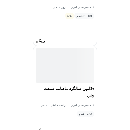
خانه هنرمندان ایران • پیروز حناچی
1,104
دانشجو
5
(2)
رایگان
36امین سالگرد ماهنامه صنعت
چاپ
خانه هنرمندان ایران • ابراهیم حقیقی • حسن
کیاییان
258
دانشجو