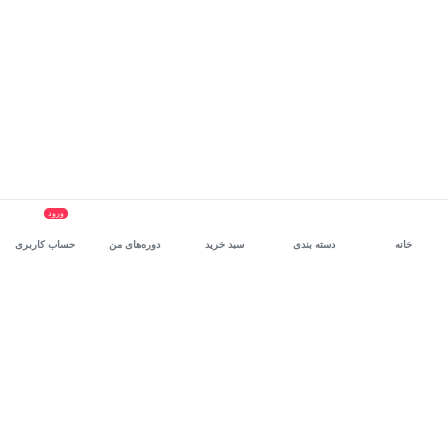
ورود
خانه
دسته بندی
سبد خرید
دوره‌های من
حساب کاربری
سرویس سازمانی مکتب‌خونه
، بستر رشد و توانمندسازی حرفه‌ای
کارکنان در مسیر توسعه‌ فردی آن‌هاست.