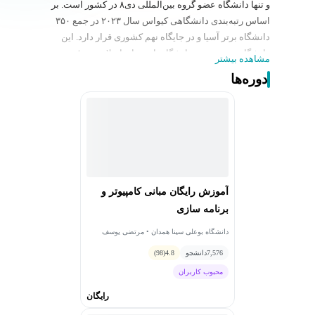
و تنها دانشگاه عضو گروه بین‌المللی دی۸ در کشور است. بر
اساس رتبه‌بندی دانشگاهی کیواس سال ۲۰۲۳ در جمع ۳۵۰
دانشگاه برتر آسیا و در جایگاه نهم کشوری قرار دارد. این
دانشگاه در رتبه‌بندی دانشگاه‌های جهان اسلام رتبه ۸
مشاهده بیشتر
دانشگاه‌های جامع کشور و هم تراز با دانشگاه اصفهان را
دوره‌ها
دارد. براساس گزارش مؤسسه رتبه‌بندی تایمز دانشگاه‌های
کشورهای آسیایی در سال ۲۰۲۰، برای نخستین بار در رده
۳۵۰–۳۰۱ رتبه‌بندی قرار گرفت. دو موزه، یک دریاچه و یک
مرکز برای آموزش زبان فارسی در این دانشگاه قرار دارد.
آموزش رایگان مبانی کامپیوتر و
برنامه سازی
دانشگاه بوعلی سینا همدان • مرتضی یوسف
صنعتی
7,576
دانشجو
4.8
(98)
محبوب کاربران
رایگان