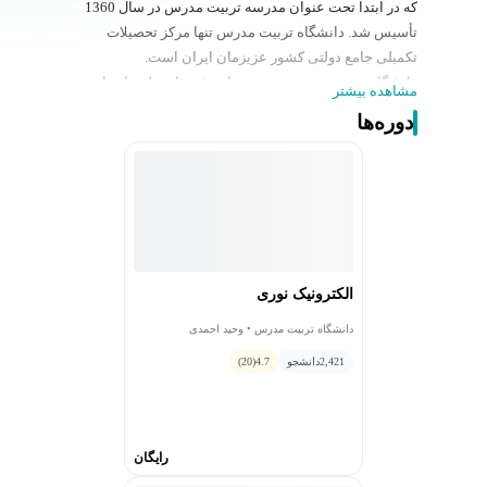
که در ابتدا تحت عنوان مدرسه تربیت مدرس در سال 1360
تأسیس شد. دانشگاه تربیت مدرس تنها مرکز تحصیلات
تکمیلی جامع دولتی کشور عزیزمان ایران است.
دانشگاه تربیت مدرس در بعضی از رشته‌های علوم انسانی و
مشاهده بیشتر
همین‌طور رشته مدیریت در سال 1361 شروع به گرفتن
دوره‌ها
دانشجو کرد. سپس در سال 1365 با پیشرفت آن، مدرسه
مذکور تبدیل به دانشگاه تربیت مدرس شد.
فعالیت‌های این دانشگاه در راستای محقق سازی اهداف
مشخصی شکل گرفته است این اهداف عبارت‌اند از: تولید
علم نافع، گسترش مرزهای دانش و فناوری، تربیت اعضای
هیأت علمی در علوم مختلف و ... است.
هم اکنون بیش از 9848 دانشجو و 667 استاد در این مرکز
الکترونیک نوری
مشغول به کار هستند و 32000 دانش آموخته داشته است727
دانشگاه تربیت مدرس • وحید احمدی
عضو هیأت علمی و 21 چهره ماندگار و برتر علمی این
دانشگاه دارد. 32,473 مقالات چاپ شده
2,421
دانشجو
4.7
(20)
این دانشگاه 17 دانشکده شامل: دانشکده حقوق، دانشکده
علوم پزشکی، دانشکده مدیریت و اقتصاد، دانشکده مهندسی
شیمی، دانشکده فنی و مهندسی، دانشکده هنر و معماری،
رایگان
دانشکده علوم ریاضی، دانشکده منابع طبیعی، دانشکده
علوم دریایی، دانشکده کشاورزی، دانشکده علوم انسانی،