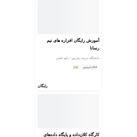
دانشکده فناوری‌های نوین، دانشکده برق و کامپیوتر،
دانشکده علوم زیستی، دانشکده علوم پایه، دانشکده
مهندسی عمران و محیط زیست، دانشکده مهندسی مکانیک
دارد.
همچنین 13 پژوهشکده تخصصی دارد و دو قطب علمی،
آموزش رایگان افزاره های نیم
ابرساختارهای جبری و کاربردهای آن
و قطب علمی زیست فناوری کاربردی را دارد و دارای 5300
رسانا
آزمایشگاه و کارگاه است.
دانشگاه تربیت مدرس • داود فتحی
همچنین دانشگاه تربیت مدرس یک پردیس دانشگاهی دارد
304
دانشجو
5
(5)
که هدف از تأسیس آن گسترش و به وجود آوردن فضای مورد
نیاز برای جذب داوطلب است. ساختمان این پردیس دارای 7
طبقه و با مساحتی در حدود 1600 متر می‌باشد. امکانات
رایگان
رفاهی مطلوب و تجهیزات مناسب آموزش از جمله
ویژگی‌های این پردیس است.
بخشی از پیامی که رئیس این دانشگاه دکتر محمد تقی
احمدی گفته، این است که فعالیت‌های علمی هدفمند این
دانشگاه به ویژه در دوره کنونی در روند افزایش توان علمی
کشور، مؤثر، مفید و سودبخش بوده است. با این حال تعالی و
بالندگی دانشگاه در تعاملی پویا و سازنده با مؤسسات علمی
کارگاه کلان‌داده و پایگاه داده‌های