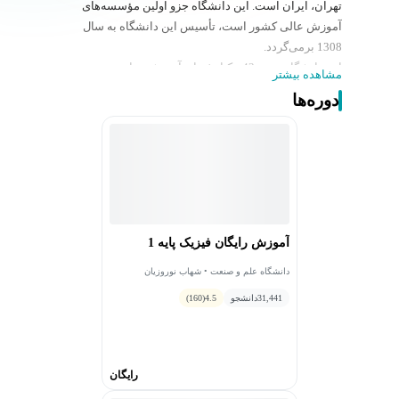
تهران، ایران است. این دانشگاه جزو اولین مؤسسه‌های
آموزش عالی کشور است، تأسیس این دانشگاه به سال
1308 برمی‌گردد.
این دانشگاه حدود 42 هکتار فضای آموزشی دارد و
مشاهده بیشتر
دانشکده‌های آن جزو برترین دانشکده‌ها در خاورمیانه و ایران
دوره‌ها
به حساب می‌آیند که مانند آن هم در خاورمیانه وجود ندارد،
برای مثال دانشکده مهندسی پیشرفت در خاورمیانه و یا
دانشکده مهندسی خودرو ایران از جمله آنها هستند.
هم اکنون می‌توان گفت حدود 10837 دانشجو و 608 استاد در
این دانشگاه در حال فعالیت هستند که به تفکیک این‌طور
می‌شود که بیش تر از نیم آنها در مقطع کارشناسی و مابقی
آنها تقریباً به طور مساوی بین مقاطع کارشناسی ارشد و
آموزش رایگان فیزیک پایه 1
دکترا پخش شده‌اند.
دانشگاه علم و صنعت دارای 15 دانشکده است که شامل:
دانشگاه علم و صنعت • شهاب نوروزیان
دانشکده مهندسی برق، دانشکده مهندسی پیشرفت،
31,441
دانشجو
4.5
(160)
دانشکده مهندسی خودرو، مهندسی راه آهن، ریاضی، شیمی،
مهندسی شیمی، نفت و گاز، مهندسی صنایع، عمران، فناوری
های نوین، فیزیک، مهندسی کامپیوتر، مهندسی معماری و
رایگان
شهرسازی، مهندسی مکانیک و دانشکده مهندسی مواد و
متالورژی می‌شود.