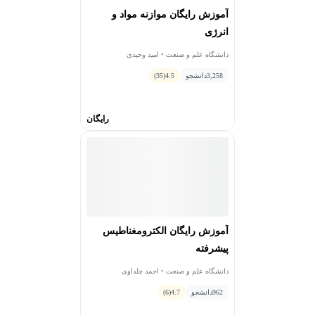
آموزش رایگان موازنه مواد و
انرژی
دانشگاه علم و صنعت • امید وحیدی
3,258
دانشجو
4.5
(35)
رایگان
آموزش رایگان الکترومغناطیس
پیشرفته
دانشگاه علم و صنعت • احمد چلداوی
962
دانشجو
4.7
(6)