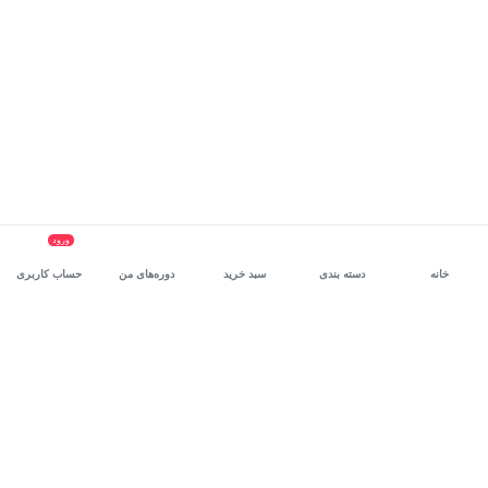
ورود
خانه
دسته بندی
سبد خرید
دوره‌های من
حساب کاربری
سرویس سازمانی مکتب‌خونه
، بستر رشد و توانمندسازی حرفه‌ای
کارکنان در مسیر توسعه‌ فردی آن‌هاست.