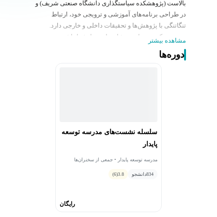
بالاست (پژوهشکده سیاستگذاری دانشگاه صنعتی شریف) و
در طراحی برنامه‌های آموزشی و ترویجی خود، ارتباط
تنگاتنگی با پژوهش‌ها و تحقیقات داخلی و خارجی دارد.
همچنین تکیه بر تجارب مشاوره‌ای و دانش انباشته موجود در
مشاهده بیشتر
پژوهشکده سیاست‌گذاری دانشگاه صنعتی شریف در سالیان
دوره‌ها
گذشته و نیز بهره‌گیری از تجارب بین‌المللی، کمک می‌کند که
بتوانیم به دور از کپی‌برداری و نگاه صرفاً ترجمه‌ای، به ارائه
محتوا و بسته‌های مؤثرتر و منطبق‌تری برای نیازهای کشور
عزیزمان بپردازیم.
سلسله نشست‌های مدرسه توسعه
پایدار
مدرسه توسعه پایدار • جمعی از سخنران‌ها
834
دانشجو
3.8
(6)
رایگان