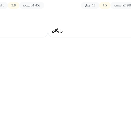
د زند
عماد قائنی
2,28
دانشجو
4.5
10 امتیاز
1,452
دانشجو
3.8
8 امتیاز
رایگان