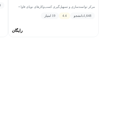
فردا
0
مرکز توانمندسازی و تسهیل‌گیری کسب‌وکارهای نوپای فاوا •
ریحانه توکل
1,648
دانشجو
4.4
19 امتیاز
رایگان