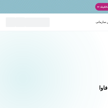
سازمانی
نید
اوا