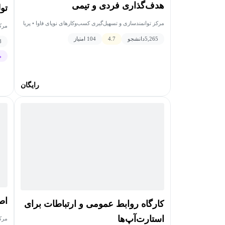
هدف‌گذاری فردی و تیمی
تول
مرکز توانمندسازی و تسهیل‌گیری کسب‌وکارهای نوپای فاوا • پریا
مرکز
اصلانی
نقا
5,265
دانشجو
4.7
104 امتیاز
8
م
رایگان
اص
کارگاه روابط عمومی و ارتباطات برای
استارت‌آپ‌ها
مرکز