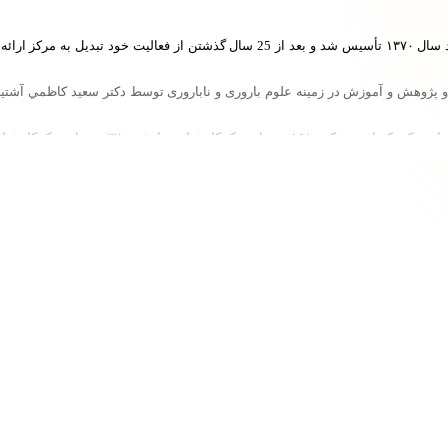
پژوهشگاه رویان واقع در خیابان رسالت تهران است، در ۸ خرداد سال ۱۳۷۰ تأسیس شد و ب
 و پژوهش و آموزش در زمینه علوم باروری و ناباروری توسط دکتر سعيد كاظمي آشتيا
پژوهشگاه رویان توانست در سال 1377 مجوز مراکز تحقیقات علوم سلولی و در سال 1387 مجوز مرک
چندین شرکت دانش‌بنیان است که در حوزه‌های گوناگونی تمرکز کرده‌اند. پژوهشکده
.
روری، سلامت جنین و بهبود بخشی سلامت جامعه از راه تحقیق و درمان ناباروری در حو
رئیس فعلی این پژوهشکده عبدالحسین شاه وردی در زمینه درمان ناباروری اشاره 