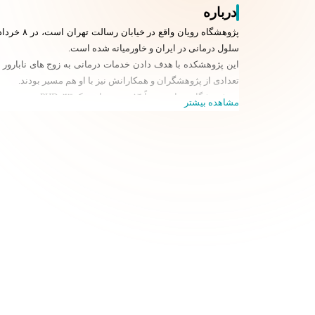
درباره
سلول درمانی در ایران و خاورمیانه شده است.
این پژوهشکده با هدف دادن خدمات درمانی به زوج ‏‌های نابارور
تعدادی از پژوهشگران و همکارانش نیز با او هم مسیر بودند.
در پژوهشگاه رویان تقریباً ۸۴ محقق با مدرک PHD، ۴۳ نفر محقق با مدرک دکترای پزشکی، ۱۵۱ نفر با مدرک کارشناسی ارشد و ۳۲ نفر با مدرک کارشناسی در بخش‌های مختلف پژوهشی مشغول به فعالیت هستند.
مشاهده بیشتر
پزشکی بگیرد.
هم اکنون این پژوهشگاه شامل سه پژوهشکده، دو مرکز درمانی و 
شده است و پژوهشکده زیست‌فناوری رویان در
اصفهان
قرار دارد
پژوهشکده پزشکی تولید مثل رویان که در حیطه‌ی افزایش میزان با
به تنهایی سالانه میزبان حدود ۴۰۰ زوج نابارور است.
این پژوهشکده شامل گروه‌های زیر است:
پژوهشی ژنتيك توليد مثل
جنين شناسي
اپيدميولوژي و سلامت باروري
اندوكرينولوژي و ناباروري زنان