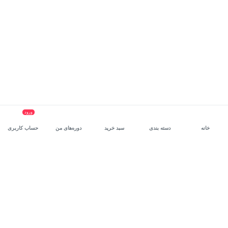
ورود
خانه
دسته بندی
سبد خرید
دوره‌های من
حساب کاربری
سرویس سازمانی مکتب‌خونه
، بستر رشد و توانمندسازی حرفه‌ای
کارکنان در مسیر توسعه‌ فردی آن‌هاست.