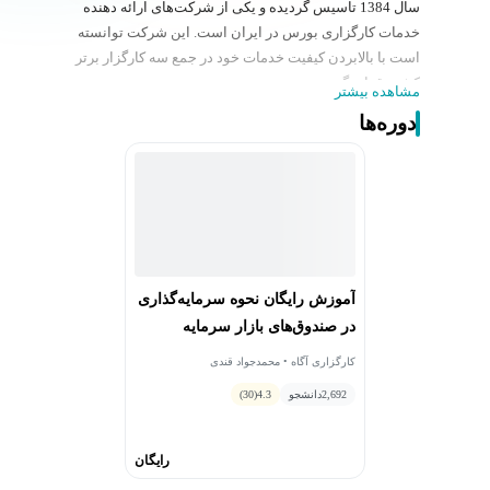
سال 1384 تاسیس گردیده و یکی از شرکت‌های ارائه دهنده
خدمات کارگزاری بورس در ایران است. این شرکت توانسته
است با بالابردن کیفیت خدمات خود در جمع سه کارگزار برتر
کشور قرار بگیرد.
مشاهده بیشتر
برخی از خدمات ارائه شده توسط گروه آگاه:
دوره‌ها
خدمات مربوط به بورس اوراق بهادار، بورس کالا و بورس
انرژی
خدمات مشاوره و سبدگردانی در حوزه بورس اوراق بهادار
تأمین مالی شركتهای بورسی و غیربورسی در حوزههای
سرمایه در گردش، طرحهای توسعه‌ای و راه اندازی پروژه ها
با استفاده از ابزارهای نوین تأمین مالی و از طریق بازار
سرمایه
آموزش رایگان نحوه سرمایه‌گذاری
طراحی، تاسیس و مدیریت انواع صندوق‌های سرمایه‌گذاری
در صندوق‌های بازار سرمایه
شامل صندوق‌های در سهام، با درآمد ثابت، با پیش‌بینی سود،
مختلط، نیکوکاری و صندوق‌های قابل معامله در بورس (ETF)
کارگزاری آگاه • محمدجواد قندی
2,692
دانشجو
4.3
(30)
رایگان