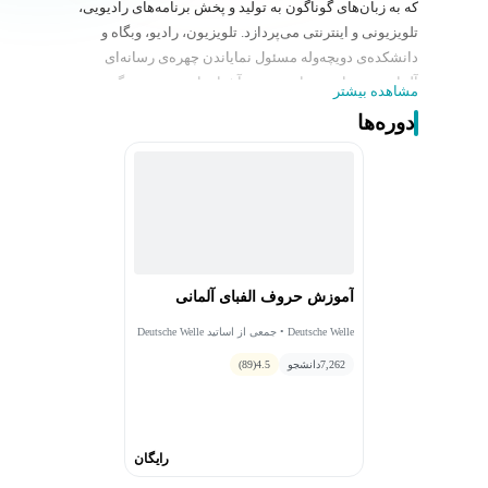
که به زبان‌های گوناگون به تولید و پخش برنامه‌های رادیویی،
تلویزیونی و اینترنتی می‌پردازد. تلویزیون، رادیو، وبگاه و
دانشکده‌ی دویچه‌وله مسئول نمایاندن چهره‌ی رسانه‌ای
آلمان در سراسر جهان هستند. آشنا ساختن مردم دیگر
مشاهده بیشتر
کشورها با فرهنگ آلمان و تولید دوره‌های آموزشی زبان
دوره‌ها
آلمانی از اهداف مهم دویچه‌وله است.
آموزش حروف الفبای آلمانی
Deutsche Welle • جمعی از اساتید Deutsche Welle
7,262
دانشجو
4.5
(89)
رایگان