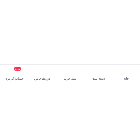
ورود
خانه
دسته بندی
سبد خرید
دوره‌های من
حساب کاربری
سرویس سازمانی مکتب‌خونه
، بستر رشد و توانمندسازی حرفه‌ای
کارکنان در مسیر توسعه‌ فردی آن‌هاست.