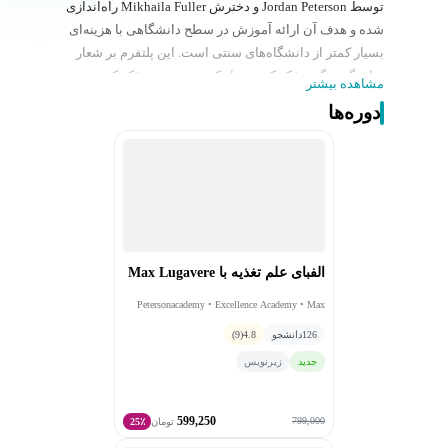
توسط Jordan Peterson و دخترش Mikhaila Fuller راه‌اندازی
شده و هدف آن ارائه آموزش در سطح دانشگاهی با هزینه‌ای
بسیار کمتر از دانشگاه‌های سنتی است. این پلتفرم بر شعار
«یاد بگیر چگونه فکر کنی، نه اینکه به چه چیزی فکر کنی»
مشاهده بیشتر
تأکید دارد و دوره‌هایی در حوزه‌هایی مانند روان‌شناسی،
دوره‌ها
فلسفه، تاریخ، علوم، سیاست و علوم انسانی ارائه می‌کند که
توسط استادان و پژوهشگران دانشگاه‌هایی مانند هاروارد،
آکسفورد، کمبریج و MIT تدریس می‌شوند. مدل آموزشی آن
مبتنی بر ویدئوهای از پیش ضبط‌شده و یادگیری خودآموز
است و برخلاف دانشگاه‌های سنتی در حال حاضر مدرک
دانشگاهی معتبر (accredited degree) ارائه نمی‌کند. این
آکادمی خود را به عنوان جایگزینی برای آموزش عالی سنتی
الفبای علم تغذیه با Max Lugavere
معرفی می‌کند و بر آزادی فکری، دسترسی جهانی و کاهش
هزینه آموزش تأکید دارد.
Petersonacademy • Excellence Academy • Max
Lugavere
126
دانشجو
4.8
(9)
جدید
زیرنویس
599,250
799,000
تومان
25٪