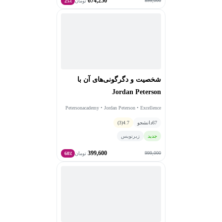
674,250
899,000
تومان
25٪
شخصیت و دگرگونی‌های آن با
Jordan Peterson
Petersonacademy • Jordan Peterson • Excellence
Academy
67
دانشجو
4.7
(3)
جدید
زیرنویس
399,600
999,000
تومان
60٪