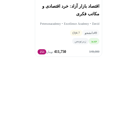
اقتصاد بازار آزاد: خرد اقتصادی و
مکاتب فکری
Petersonacademy • Excellence Academy • David
R.Henderson
49
دانشجو
4.7
(3)
جدید
زیرنویس
411,750
549,000
تومان
25٪