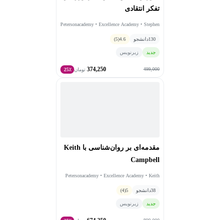
تفکر انتقادی
Petersonacademy • Excellence Academy • Stephen
R.C.Hicks
130
دانشجو
4.6
(5)
جدید
زیرنویس
374,250
499,000
تومان
25٪
مقدمه‌ای بر روان‌شناسی با Keith
Campbell
Petersonacademy • Excellence Academy • Keith
Campbell
38
دانشجو
5
(4)
جدید
زیرنویس