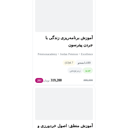
آموزش برنامه‌ریزی زندگی با
جردن پیترسون
Petersonacademy • Jordan Peterson • Excellence
Academy
189
دانشجو
4.7
(13)
جدید
زیرنویس
319,200
399,000
تومان
20٪
آموزش منطق: اصول خردورزی و