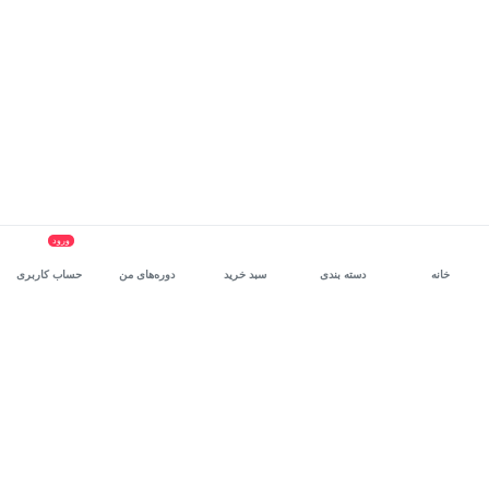
ورود
خانه
دسته بندی
سبد خرید
دوره‌های من
حساب کاربری
سرویس سازمانی مکتب‌خونه
، بستر رشد و توانمندسازی حرفه‌ای
کارکنان در مسیر توسعه‌ فردی آن‌هاست.