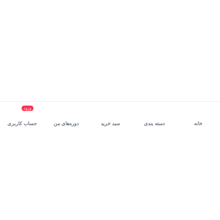
ورود
خانه
دسته بندی
سبد خرید
دوره‌های من
حساب کاربری
سرویس سازمانی مکتب‌خونه
، بستر رشد و توانمندسازی حرفه‌ای
کارکنان در مسیر توسعه‌ فردی آن‌هاست.