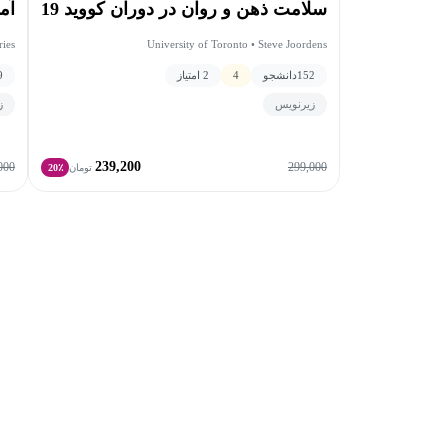
سلامت ذهن و روان در دوران کووید 19
آم
ries
University of Toronto • Steve Joordens
152
دانشجو
4
2 امتیاز
9
زیرنویس
ز
239,200
000
299,000
تومان
20٪