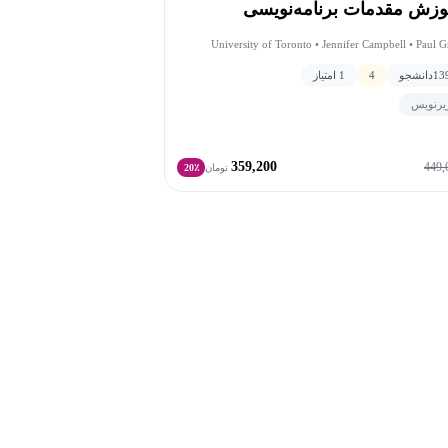
وزش مقدمات برنامه‌نویسی
University of Toronto • Jennifer Campbell • Paul G
13
دانشجو
4
1 امتیاز
یرنویس
359,200
449,
تومان
20٪