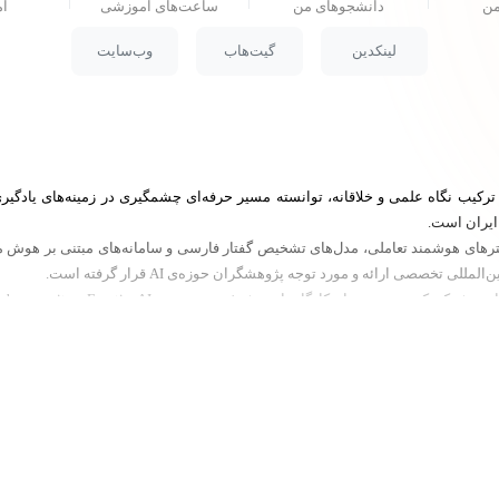
من
دانشجو‌های من
ساعت‌های آموزشی
ام
لینکدین
گیت‌هاب
وب‌سایت
جوان حوزه هوش مصنوعی (AI) است که با ترکیب نگاه علمی و خلاقانه، توانسته مسیر حرفه‌ای چشمگیری در ز
ایران است.
راکترهای هوشمند تعاملی، مدل‌های تشخیص گفتار فارسی و سامانه‌های مبتنی بر 
 تخصصی ارائه و مورد توجه پژوهشگران حوزه‌ی AI قرار گرفته است.
ای پیشرفته در زمینه‌ی Frontier AI و AI in Cybersecurity از مؤسسات معتبر جهانی است.
های عمیق
ق
اق و تصویری
ارد آموزش هوش مصنوعی را از مفاهیم تئوری به تجربه‌ای الهام‌بخش، ساده و کاربردی بر